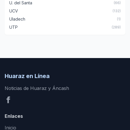
U. del Santa
(66)
UCV
(132)
Uladech
(1)
UTP
(289)
Huaraz en Línea
Noticias de Huaraz y Áncash
Enlaces
Inicio