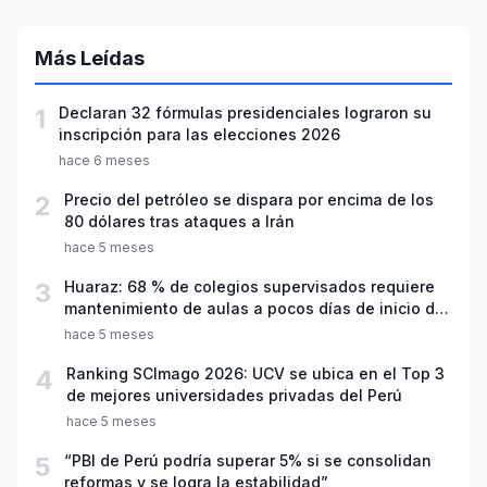
Más Leídas
1
Declaran 32 fórmulas presidenciales lograron su
inscripción para las elecciones 2026
hace 6 meses
2
Precio del petróleo se dispara por encima de los
80 dólares tras ataques a Irán
hace 5 meses
3
Huaraz: 68 % de colegios supervisados requiere
mantenimiento de aulas a pocos días de inicio del
año escolar 2026
hace 5 meses
4
Ranking SCImago 2026: UCV se ubica en el Top 3
de mejores universidades privadas del Perú
hace 5 meses
5
“PBI de Perú podría superar 5% si se consolidan
reformas y se logra la estabilidad”