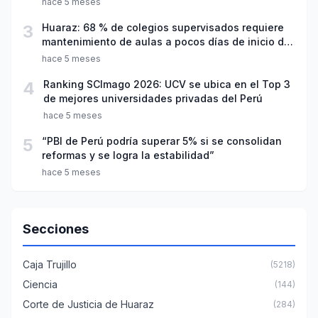
hace 5 meses
3
Huaraz: 68 % de colegios supervisados requiere
mantenimiento de aulas a pocos días de inicio del
año escolar 2026
hace 5 meses
4
Ranking SCImago 2026: UCV se ubica en el Top 3
de mejores universidades privadas del Perú
hace 5 meses
5
“PBI de Perú podría superar 5% si se consolidan
reformas y se logra la estabilidad”
hace 5 meses
Secciones
Caja Trujillo
(5218)
Ciencia
(144)
Corte de Justicia de Huaraz
(284)