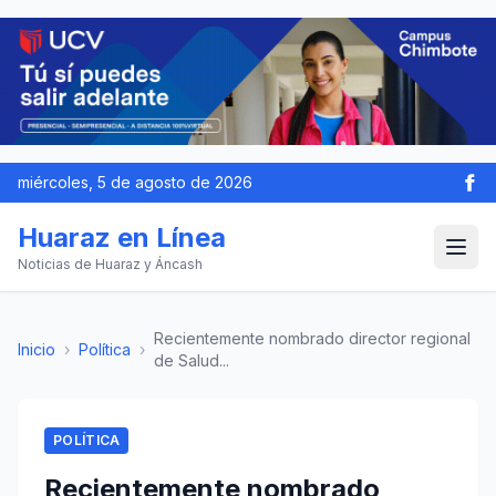
miércoles, 5 de agosto de 2026
Huaraz en Línea
Noticias de Huaraz y Áncash
Recientemente nombrado director regional
Inicio
›
Política
›
de Salud...
POLÍTICA
Recientemente nombrado