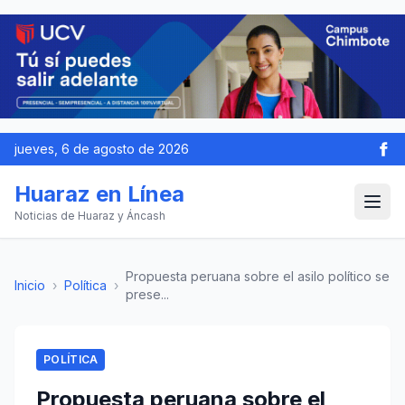
jueves, 6 de agosto de 2026
Huaraz en Línea
Noticias de Huaraz y Áncash
Propuesta peruana sobre el asilo político se
Inicio
›
Política
›
prese...
POLÍTICA
Propuesta peruana sobre el