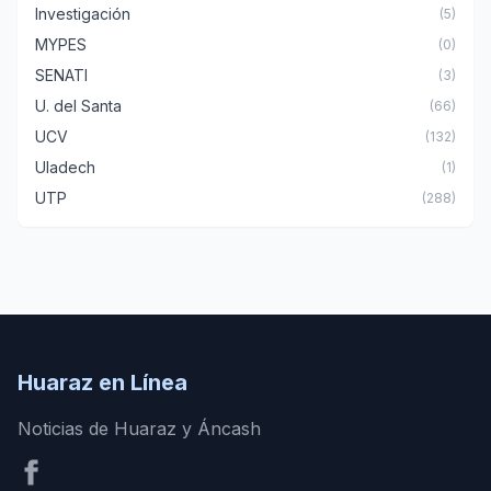
Investigación
(5)
MYPES
(0)
SENATI
(3)
U. del Santa
(66)
UCV
(132)
Uladech
(1)
UTP
(288)
Huaraz en Línea
Noticias de Huaraz y Áncash