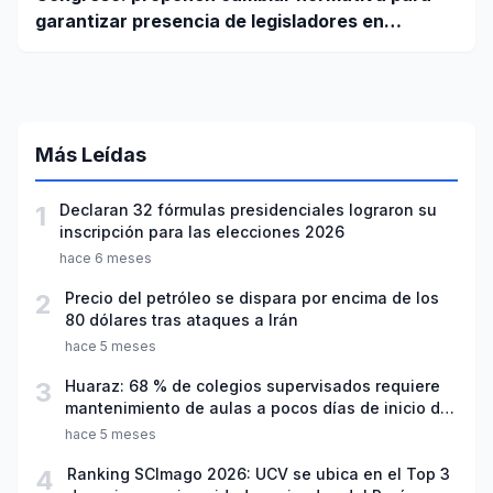
garantizar presencia de legisladores en
sesiones parlamentarias
Más Leídas
1
Declaran 32 fórmulas presidenciales lograron su
inscripción para las elecciones 2026
hace 6 meses
2
Precio del petróleo se dispara por encima de los
80 dólares tras ataques a Irán
hace 5 meses
3
Huaraz: 68 % de colegios supervisados requiere
mantenimiento de aulas a pocos días de inicio del
año escolar 2026
hace 5 meses
4
Ranking SCImago 2026: UCV se ubica en el Top 3