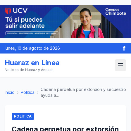
lunes, 10 de agosto de 2026
Huaraz en Línea
Noticias de Huaraz y Áncash
Cadena perpetua por extorsión y secuestro
Inicio
›
Política
›
ayuda a...
POLÍTICA
Cadena perpetua por extorsión