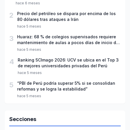
hace 6 meses
2
Precio del petróleo se dispara por encima de los
80 dólares tras ataques a Irán
hace 5 meses
3
Huaraz: 68 % de colegios supervisados requiere
mantenimiento de aulas a pocos días de inicio del
año escolar 2026
hace 5 meses
4
Ranking SCImago 2026: UCV se ubica en el Top 3
de mejores universidades privadas del Perú
hace 5 meses
5
“PBI de Perú podría superar 5% si se consolidan
reformas y se logra la estabilidad”
hace 5 meses
Secciones