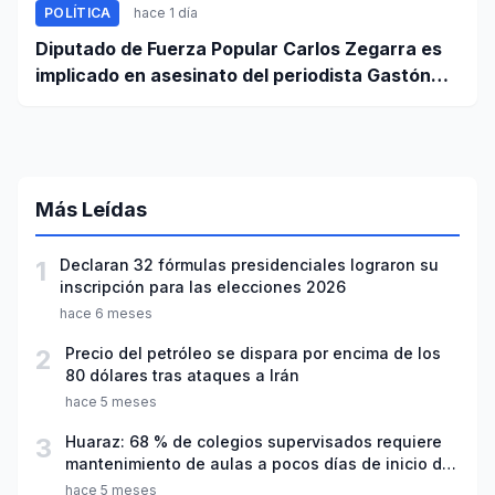
POLÍTICA
hace 1 día
Diputado de Fuerza Popular Carlos Zegarra es
implicado en asesinato del periodista Gastón
Medina en Ica
Más Leídas
1
Declaran 32 fórmulas presidenciales lograron su
inscripción para las elecciones 2026
hace 6 meses
2
Precio del petróleo se dispara por encima de los
80 dólares tras ataques a Irán
hace 5 meses
3
Huaraz: 68 % de colegios supervisados requiere
mantenimiento de aulas a pocos días de inicio del
año escolar 2026
hace 5 meses