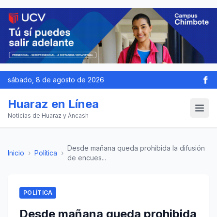
sábado, 8 de agosto de 2026
Huaraz en Línea
Noticias de Huaraz y Áncash
Desde mañana queda prohibida la difusión
Inicio
›
Política
›
de encues...
POLÍTICA
Desde mañana queda prohibida