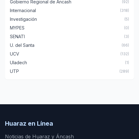
Gobierno Regional de Áncash
(92)
Internacional
(318)
Investigación
(5)
MYPES
(0)
SENATI
(3)
U. del Santa
(66)
UCV
(132)
Uladech
(1)
UTP
(289)
Huaraz en Línea
Noticias de Huaraz y Áncash