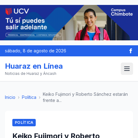
sábado, 8 de agosto de 2026
Huaraz en Línea
Noticias de Huaraz y Áncash
Keiko Fujimori y Roberto Sánchez estarán
Inicio
›
Política
›
frente a...
POLÍTICA
Keiko Fujimori y Roberto