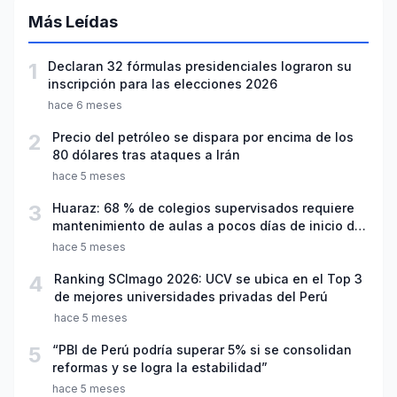
Más Leídas
1
Declaran 32 fórmulas presidenciales lograron su
inscripción para las elecciones 2026
hace 6 meses
2
Precio del petróleo se dispara por encima de los
80 dólares tras ataques a Irán
hace 5 meses
3
Huaraz: 68 % de colegios supervisados requiere
mantenimiento de aulas a pocos días de inicio del
año escolar 2026
hace 5 meses
4
Ranking SCImago 2026: UCV se ubica en el Top 3
de mejores universidades privadas del Perú
hace 5 meses
5
“PBI de Perú podría superar 5% si se consolidan
reformas y se logra la estabilidad”
hace 5 meses