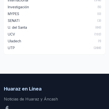
Internacional
(318)
Investigación
(5)
MYPES
(0)
SENATI
(3)
U. del Santa
(66)
UCV
(132)
Uladech
(1)
UTP
(288)
Huaraz en Línea
Noticias de Huaraz y Áncash