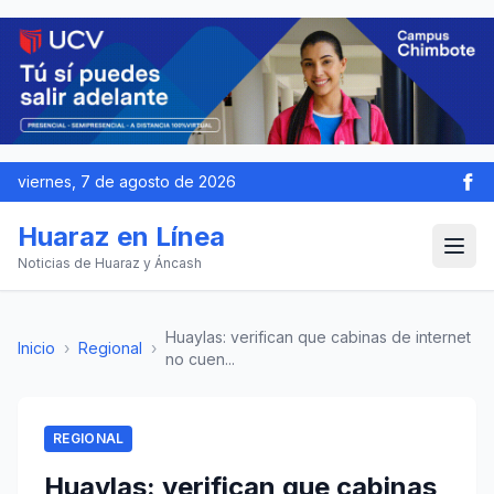
viernes, 7 de agosto de 2026
Huaraz en Línea
Noticias de Huaraz y Áncash
Huaylas: verifican que cabinas de internet
Inicio
›
Regional
›
no cuen...
REGIONAL
Huaylas: verifican que cabinas