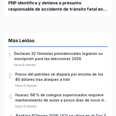
PNP identifica y detiene a presunto
responsable de accidente de tránsito fatal en
carretera Huaraz - Pativilca
Más Leídas
1
Declaran 32 fórmulas presidenciales lograron su
inscripción para las elecciones 2026
hace 6 meses
2
Precio del petróleo se dispara por encima de los
80 dólares tras ataques a Irán
hace 5 meses
3
Huaraz: 68 % de colegios supervisados requiere
mantenimiento de aulas a pocos días de inicio del
año escolar 2026
hace 5 meses
Ranking SCImago 2026: UCV se ubica en el Top 3