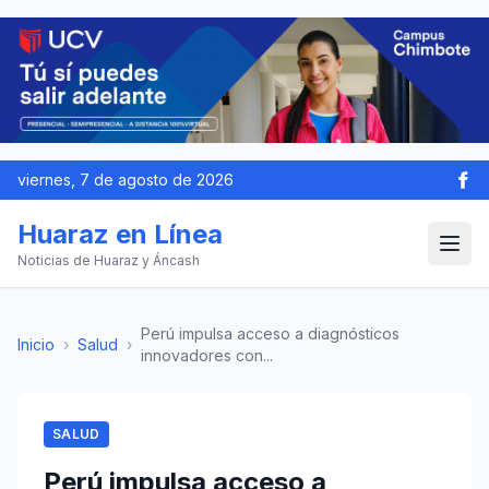
viernes, 7 de agosto de 2026
Huaraz en Línea
Noticias de Huaraz y Áncash
Perú impulsa acceso a diagnósticos
Inicio
›
Salud
›
innovadores con...
SALUD
Perú impulsa acceso a