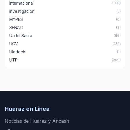
Internacional
(318)
Investigación
(5)
MYPES
(0)
SENATI
(3)
U. del Santa
(66)
UCV
(132)
Uladech
(1)
UTP
(289)
Huaraz en Línea
Noticias de Huaraz y Áncash