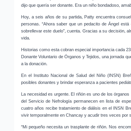
dijo que quería ser donante. Era un niño bondadoso, amab
Hoy, a seis años de su partida, Patty encuentra consuel
personas. “Ahora saber que un pedacito de Ángel está
sobrellevar este duelo”, cuenta. Gracias a su decisión, a
vida.
Historias como esta cobran especial importancia cada 23
Donante Voluntario de Órganos y Tejidos, una jornada que b
a la donación.
En el Instituto Nacional de Salud del Niño (INSN) Breñ
posibles donantes y brindar esperanza a pacientes pediátr
La necesidad es urgente. El riñón es uno de los órgano
del Servicio de Nefrología permanecen en lista de espe
cuatro años recibe tratamiento de diálisis en el INSN 
vivir temporalmente en Chancay y acudir tres veces por s
“Mi pequeño necesita un trasplante de riñón. Nos enco