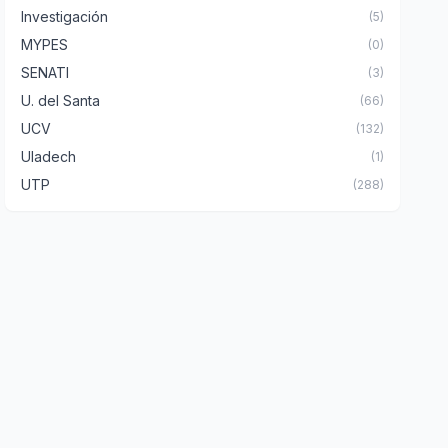
Investigación
(5)
MYPES
(0)
SENATI
(3)
U. del Santa
(66)
UCV
(132)
Uladech
(1)
UTP
(288)