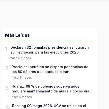
Más Leídas
1
Declaran 32 fórmulas presidenciales lograron
su inscripción para las elecciones 2026
hace 6 meses
2
Precio del petróleo se dispara por encima de
los 80 dólares tras ataques a Irán
hace 5 meses
3
Huaraz: 68 % de colegios supervisados
requiere mantenimiento de aulas a pocos días
de inicio del año escolar 2026
hace 5 meses
4
Ranking SCImago 2026: UCV se ubica en el