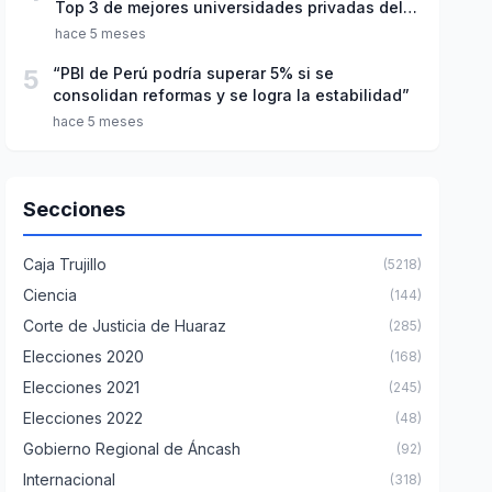
Top 3 de mejores universidades privadas del
Perú
hace 5 meses
5
“PBI de Perú podría superar 5% si se
consolidan reformas y se logra la estabilidad”
hace 5 meses
Secciones
Caja Trujillo
(5218)
Ciencia
(144)
Corte de Justicia de Huaraz
(285)
Elecciones 2020
(168)
Elecciones 2021
(245)
Elecciones 2022
(48)
Gobierno Regional de Áncash
(92)
Internacional
(318)