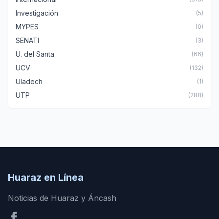
Investigación
(5)
MYPES
(0)
SENATI
(3)
U. del Santa
(66)
UCV
(132)
Uladech
(1)
UTP
(288)
Huaraz en Línea
Noticias de Huaraz y Áncash