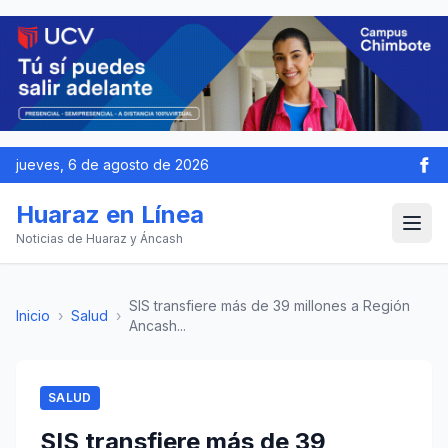
jueves, 6 de agosto de 2026
Huaraz en Línea
Noticias de Huaraz y Áncash
SIS transfiere más de 39 millones a Región
Inicio
›
Salud
›
Ancash...
SALUD
SIS transfiere más de 39