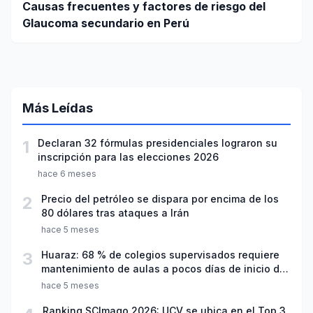
Causas frecuentes y factores de riesgo del
Glaucoma secundario en Perú
Más Leídas
1
Declaran 32 fórmulas presidenciales lograron su
inscripción para las elecciones 2026
hace 6 meses
2
Precio del petróleo se dispara por encima de los
80 dólares tras ataques a Irán
hace 5 meses
3
Huaraz: 68 % de colegios supervisados requiere
mantenimiento de aulas a pocos días de inicio del
año escolar 2026
hace 5 meses
Ranking SCImago 2026: UCV se ubica en el Top 3