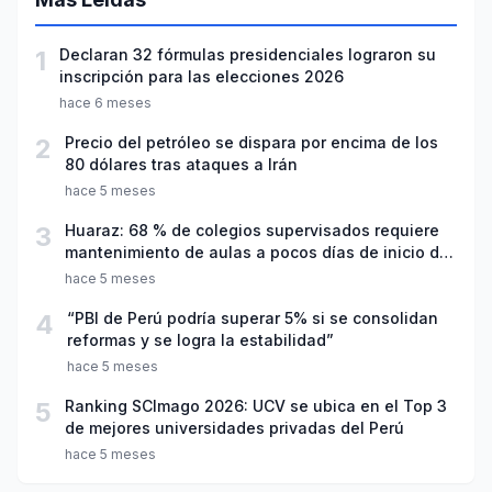
1
Declaran 32 fórmulas presidenciales lograron su
inscripción para las elecciones 2026
hace 6 meses
2
Precio del petróleo se dispara por encima de los
80 dólares tras ataques a Irán
hace 5 meses
3
Huaraz: 68 % de colegios supervisados requiere
mantenimiento de aulas a pocos días de inicio del
año escolar 2026
hace 5 meses
4
“PBI de Perú podría superar 5% si se consolidan
reformas y se logra la estabilidad”
hace 5 meses
5
Ranking SCImago 2026: UCV se ubica en el Top 3
de mejores universidades privadas del Perú
hace 5 meses