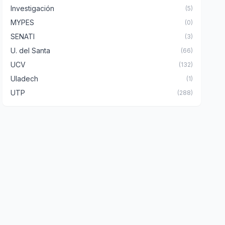
Investigación
(5)
MYPES
(0)
SENATI
(3)
U. del Santa
(66)
UCV
(132)
Uladech
(1)
UTP
(288)