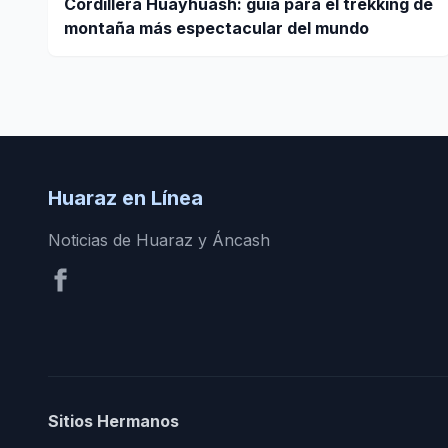
Cordillera Huayhuash: guía para el trekking de
montaña más espectacular del mundo
Huaraz en Línea
Noticias de Huaraz y Áncash
Sitios Hermanos