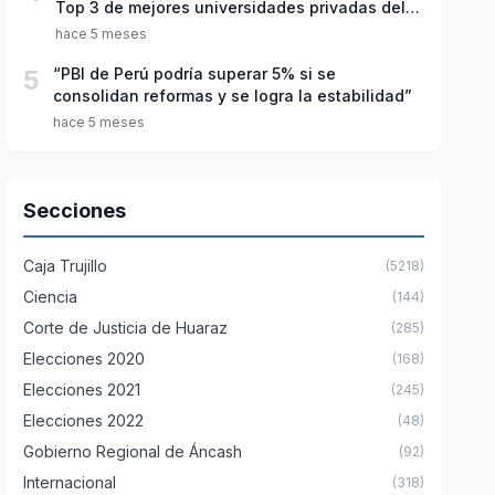
Top 3 de mejores universidades privadas del
Perú
hace 5 meses
5
“PBI de Perú podría superar 5% si se
consolidan reformas y se logra la estabilidad”
hace 5 meses
Secciones
Caja Trujillo
(5218)
Ciencia
(144)
Corte de Justicia de Huaraz
(285)
Elecciones 2020
(168)
Elecciones 2021
(245)
Elecciones 2022
(48)
Gobierno Regional de Áncash
(92)
Internacional
(318)