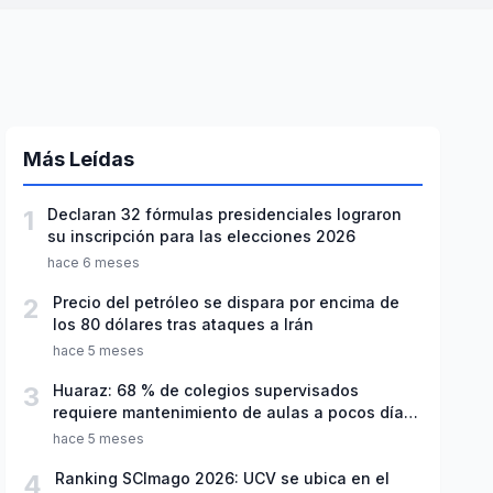
Más Leídas
1
Declaran 32 fórmulas presidenciales lograron
su inscripción para las elecciones 2026
hace 6 meses
2
Precio del petróleo se dispara por encima de
los 80 dólares tras ataques a Irán
hace 5 meses
3
Huaraz: 68 % de colegios supervisados
requiere mantenimiento de aulas a pocos días
de inicio del año escolar 2026
hace 5 meses
4
Ranking SCImago 2026: UCV se ubica en el