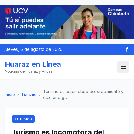
jueves, 6 de agosto de 2026
Huaraz en Línea
Noticias de Huaraz y Áncash
Turismo es locomotora del crecimiento y
Inicio
›
Turismo
›
este año g...
TURISMO
Turismo es locomotora del