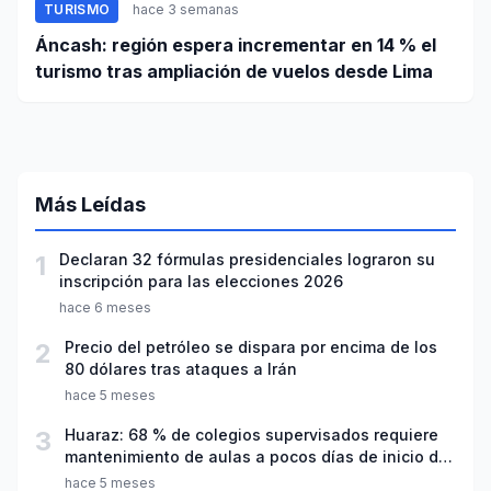
TURISMO
hace 3 semanas
Áncash: región espera incrementar en 14 % el
turismo tras ampliación de vuelos desde Lima
Más Leídas
1
Declaran 32 fórmulas presidenciales lograron su
inscripción para las elecciones 2026
hace 6 meses
2
Precio del petróleo se dispara por encima de los
80 dólares tras ataques a Irán
hace 5 meses
3
Huaraz: 68 % de colegios supervisados requiere
mantenimiento de aulas a pocos días de inicio del
año escolar 2026
hace 5 meses