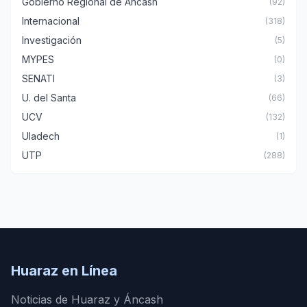
Gobierno Regional de Áncash
(92)
Internacional
(318)
Investigación
(5)
MYPES
(0)
SENATI
(3)
U. del Santa
(66)
UCV
(132)
Uladech
(1)
UTP
(288)
Huaraz en Línea
Noticias de Huaraz y Áncash