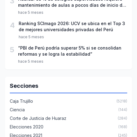
3
mantenimiento de aulas a pocos días de inicio del
año escolar 2026
hace 5 meses
4
Ranking SCImago 2026: UCV se ubica en el Top 3
de mejores universidades privadas del Perú
hace 5 meses
5
“PBI de Perú podría superar 5% si se consolidan
reformas y se logra la estabilidad”
hace 5 meses
Secciones
Caja Trujillo
(5218)
Ciencia
(144)
Corte de Justicia de Huaraz
(284)
Elecciones 2020
(168)
Elecciones 2021
(245)