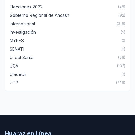
Elecciones 2022
(48)
Gobierno Regional de Áncash
(92)
Internacional
(318)
Investigación
(5)
MYPES
(0)
SENATI
(3)
U. del Santa
(66)
UCV
(132)
Uladech
(1)
UTP
(288)
Huaraz en Línea