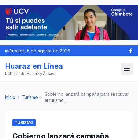
miércoles, 5 de agosto de 2026
Huaraz en Línea
Noticias de Huaraz y Áncash
Gobierno lanzará campaña para reactivar
Inicio
›
Turismo
›
el turismo...
TURISMO
Gobierno lanzará campaña