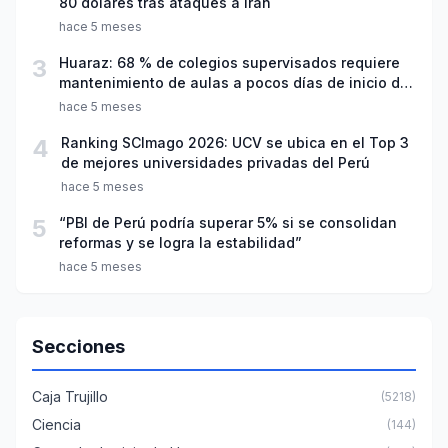
80 dólares tras ataques a Irán
hace 5 meses
3
Huaraz: 68 % de colegios supervisados requiere
mantenimiento de aulas a pocos días de inicio del
año escolar 2026
hace 5 meses
4
Ranking SCImago 2026: UCV se ubica en el Top 3
de mejores universidades privadas del Perú
hace 5 meses
5
“PBI de Perú podría superar 5% si se consolidan
reformas y se logra la estabilidad”
hace 5 meses
Secciones
Caja Trujillo
(5218)
Ciencia
(144)