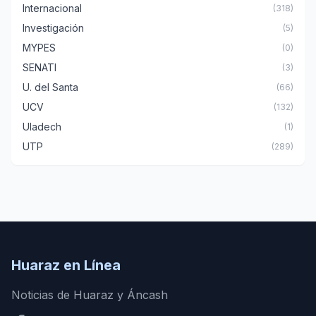
Internacional
(318)
Investigación
(5)
MYPES
(0)
SENATI
(3)
U. del Santa
(66)
UCV
(132)
Uladech
(1)
UTP
(289)
Huaraz en Línea
Noticias de Huaraz y Áncash