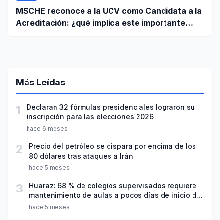
MSCHE reconoce a la UCV como Candidata a la
Acreditación: ¿qué implica este importante
paso?
Más Leídas
1
Declaran 32 fórmulas presidenciales lograron su
inscripción para las elecciones 2026
hace 6 meses
2
Precio del petróleo se dispara por encima de los
80 dólares tras ataques a Irán
hace 5 meses
3
Huaraz: 68 % de colegios supervisados requiere
mantenimiento de aulas a pocos días de inicio del
año escolar 2026
hace 5 meses