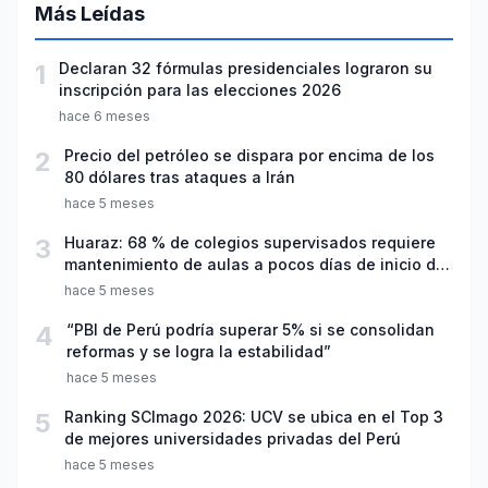
Más Leídas
1
Declaran 32 fórmulas presidenciales lograron su
inscripción para las elecciones 2026
hace 6 meses
2
Precio del petróleo se dispara por encima de los
80 dólares tras ataques a Irán
hace 5 meses
3
Huaraz: 68 % de colegios supervisados requiere
mantenimiento de aulas a pocos días de inicio del
año escolar 2026
hace 5 meses
4
“PBI de Perú podría superar 5% si se consolidan
reformas y se logra la estabilidad”
hace 5 meses
5
Ranking SCImago 2026: UCV se ubica en el Top 3
de mejores universidades privadas del Perú
hace 5 meses