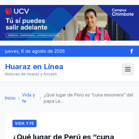
jueves, 6 de agosto de 2026
Huaraz en Línea
Noticias de Huaraz y Áncash
Vida y
¿Qué lugar de Perú es “cuna misionera” del
Inicio
›
›
fe
papa Le...
VIDA Y FE
¿Qué lugar de Perú es “cuna