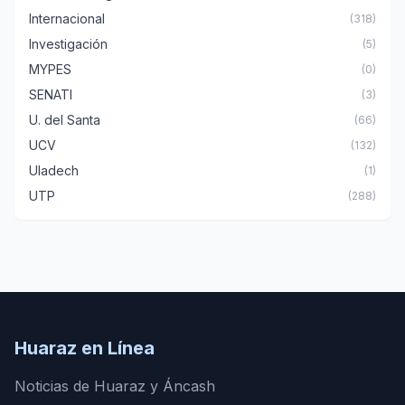
Internacional
(318)
Investigación
(5)
MYPES
(0)
SENATI
(3)
U. del Santa
(66)
UCV
(132)
Uladech
(1)
UTP
(288)
Huaraz en Línea
Noticias de Huaraz y Áncash