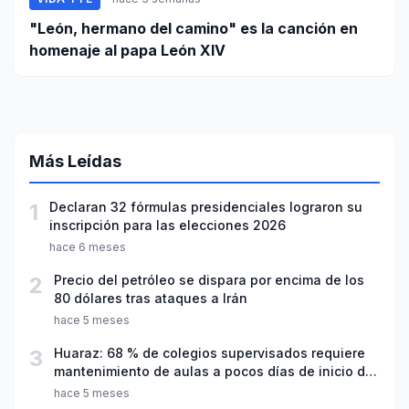
"León, hermano del camino" es la canción en
homenaje al papa León XIV
Más Leídas
1
Declaran 32 fórmulas presidenciales lograron su
inscripción para las elecciones 2026
hace 6 meses
2
Precio del petróleo se dispara por encima de los
80 dólares tras ataques a Irán
hace 5 meses
3
Huaraz: 68 % de colegios supervisados requiere
mantenimiento de aulas a pocos días de inicio del
año escolar 2026
hace 5 meses