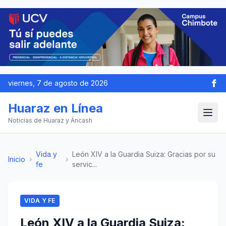
viernes, 7 de agosto de 2026
Huaraz en Línea
Noticias de Huaraz y Áncash
Vida y
León XIV a la Guardia Suiza: Gracias por su
Inicio
›
›
fe
servic...
VIDA Y FE
León XIV a la Guardia Suiza: