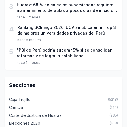
3
Huaraz: 68 % de colegios supervisados requiere
mantenimiento de aulas a pocos días de inicio del
año escolar 2026
hace 5 meses
4
Ranking SCImago 2026: UCV se ubica en el Top 3
de mejores universidades privadas del Perú
hace 5 meses
5
“PBI de Perú podría superar 5% si se consolidan
reformas y se logra la estabilidad”
hace 5 meses
Secciones
Caja Trujillo
(5218)
Ciencia
(144)
Corte de Justicia de Huaraz
(285)
Elecciones 2020
(168)