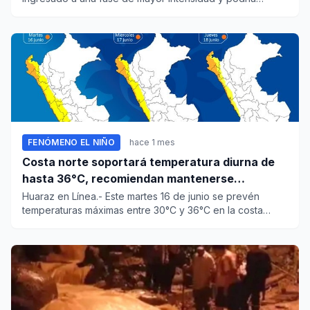
coincidir en los p...
FENÓMENO EL NIÑO
hace 1 mes
Costa norte soportará temperatura diurna de
hasta 36°C, recomiendan mantenerse
hidratado
Huaraz en Línea.- Este martes 16 de junio se prevén
temperaturas máximas entre 30°C y 36°C en la costa
norte, de 25°C a...