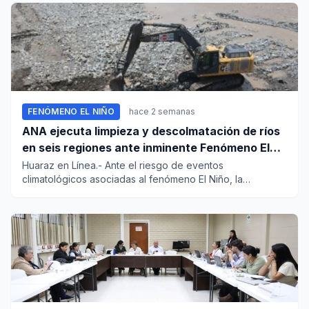
FENÓMENO EL NIÑO
hace 2 semanas
ANA ejecuta limpieza y descolmatación de ríos
en seis regiones ante inminente Fenómeno El
Niño
Huaraz en Línea.- Ante el riesgo de eventos
climatológicos asociadas al fenómeno El Niño, la
Autoridad Nacional del Agua...