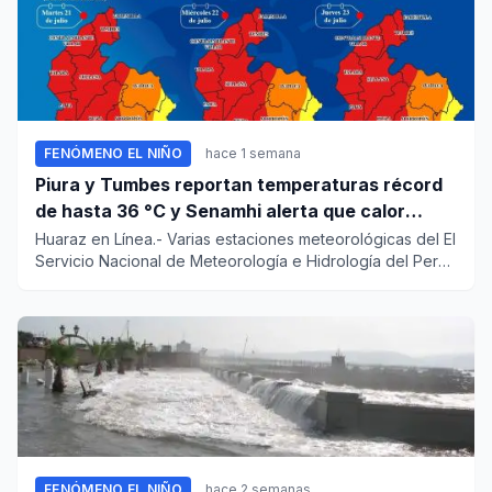
FENÓMENO EL NIÑO
hace 1 semana
Piura y Tumbes reportan temperaturas récord
de hasta 36 °C y Senamhi alerta que calor
continuará
Huaraz en Línea.- Varias estaciones meteorológicas del El
Servicio Nacional de Meteorología e Hidrología del Perú
(Senam...
FENÓMENO EL NIÑO
hace 2 semanas