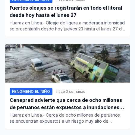
Fuertes oleajes se registrarán en todo el litoral
desde hoy hasta el lunes 27
Huaraz en Línea.- Oleaje de ligera a moderada intensidad
se presentarán desde hoy jueves 23 hasta el lunes 27 de
julio,...
FENÓMENO EL NIÑO
hace 2 semanas
Cenepred advierte que cerca de ocho millones
de peruanos están expuestos a inundaciones
por “El Niño”
Huaraz en Línea.- Cerca de ocho millones de peruanos
se encuentran expuestos a un riesgo muy alto de
inundaciones y otro...