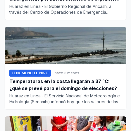
trimestre del año
Huaraz en Línea.- El Gobierno Regional de Áncash, a
través del Centro de Operaciones de Emergencia
Regional (COER), vien...
FENÓMENO EL NIÑO
hace 3 meses
Temperaturas en la costa llegarán a 37 °C:
¿qué se prevé para el domingo de elecciones?
Huaraz en Línea.- El Servicio Nacional de Meteorología e
Hidrología (Senamhi) informó hoy que los valores de las
tempera...