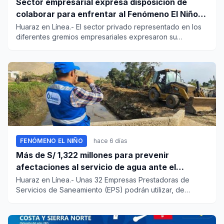
Sector empresarial expresa disposición de
colaborar para enfrentar al Fenómeno El Niño,
ante llamado del Ejecutivo
Huaraz en Línea.- El sector privado representado en los
diferentes gremios empresariales expresaron su
disposición a col...
FENÓMENO EL NIÑO
hace 6 días
Más de S/ 1,322 millones para prevenir
afectaciones al servicio de agua ante el
fenómeno El Niño
Huaraz en Línea.- Unas 32 Empresas Prestadoras de
Servicios de Saneamiento (EPS) podrán utilizar, de
manera excepcional,...