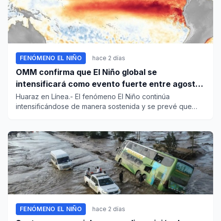
FENÓMENO EL NIÑO
hace 2 días
OMM confirma que El Niño global se
intensificará como evento fuerte entre agosto
y octubre
Huaraz en Línea.- El fenómeno El Niño continúa
intensificándose de manera sostenida y se prevé que
domine los patrones c...
FENÓMENO EL NIÑO
hace 2 días