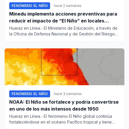
FENÓMENO EL NIÑO
hace 2 semanas
Minedu implementa acciones preventivas para
reducir el impacto de “El Niño” en locales
escolares del país
Huaraz en Línea.- El Ministerio de Educación, a través de
la Oficina de Defensa Nacional y de Gestión del Riesgo
de Desa...
FENÓMENO EL NIÑO
hace 3 semanas
NOAA: El Niño se fortalece y podría convertirse
en uno de los más intensos desde 1950
Huaraz en Línea.- El fenómeno El Niño global continúa
fortaleciéndose en el océano Pacífico tropical y tiene
altas proba...