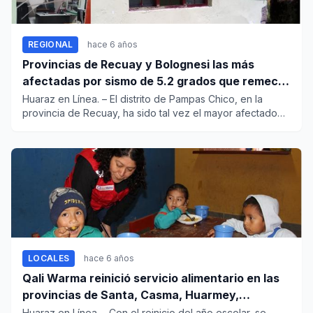
REGIONAL
hace 6 años
Provincias de Recuay y Bolognesi las más
afectadas por sismo de 5.2 grados que remeció
la región Áncash
Huaraz en Línea. – El distrito de Pampas Chico, en la
provincia de Recuay, ha sido tal vez el mayor afectado
por e...
LOCALES
hace 6 años
Qali Warma reinició servicio alimentario en las
provincias de Santa, Casma, Huarmey,
Pallasca, Corongo y Sihuas
Huaraz en Línea. - Con el reinicio del año escolar, se