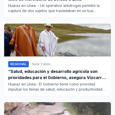
Huaraz en Línea .- Un operativo antidrogas permitió la
captura de dos sujetos que trasladaban en un bus
interprovincial...
REGIONAL
hace 7 años
“Salud, educación y desarrollo agrícola son
prioridades para el Gobierno, asegura Vizcarra
en Áncash”
Huaraz en Línea.- El Gobierno tiene como prioridad
impulsar los temas de salud, educación y productividad
agrícola, con...