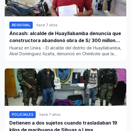
REGIONAL
hace 7 años
Áncash: alcalde de Huayllabamba denuncia que
constructora abandonó obra de S/ 300 millones
hace tres años
Huaraz en Línea. - El alcalde del distrito de Huayllabamba,
Abel Domínguez Azaña, denunció en Chimbote que la
empresa co...
POLICIALES
hace 7 años
Detienen a dos sujetos cuando trasladaban 19
kilos de marihuana de Sihuas a Lima