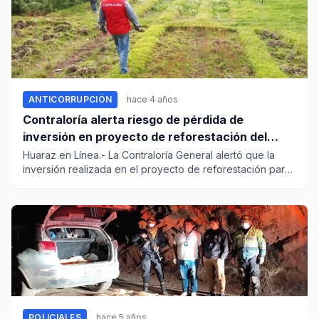
ANTICORRUPCIÓN
hace 4 años
Contraloría alerta riesgo de pérdida de
inversión en proyecto de reforestación del
Gore Áncash
Huaraz en Línea.- La Contraloría General alertó que la
inversión realizada en el proyecto de reforestación para
generar...
POLICIALES
hace 5 años