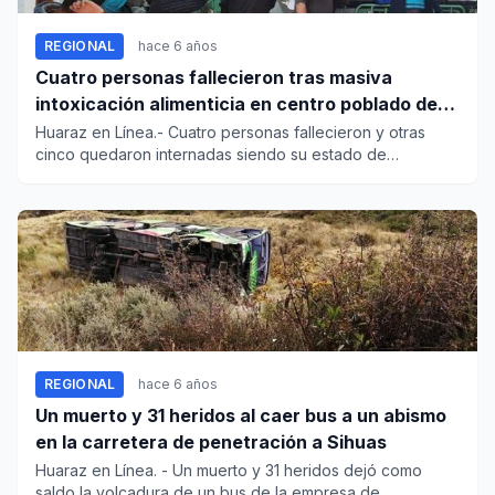
REGIONAL
hace 6 años
Cuatro personas fallecieron tras masiva
intoxicación alimenticia en centro poblado de
Sihuas
Huaraz en Línea.- Cuatro personas fallecieron y otras
cinco quedaron internadas siendo su estado de
consideración, produ...
REGIONAL
hace 6 años
Un muerto y 31 heridos al caer bus a un abismo
en la carretera de penetración a Sihuas
Huaraz en Línea. - Un muerto y 31 heridos dejó como
saldo la volcadura de un bus de la empresa de