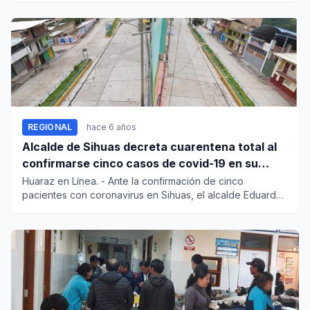
REGIONAL
hace 6 años
Alcalde de Sihuas decreta cuarentena total al
confirmarse cinco casos de covid-19 en su
provincia
Huaraz en Línea. - Ante la confirmación de cinco
pacientes con coronavirus en Sihuas, el alcalde Eduardo
Giraldo Fontegl...