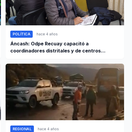
POLÍTICA
hace 4 años
Áncash: Odpe Recuay capacitó a
coordinadores distritales y de centros
poblados
REGIONAL
hace 4 años