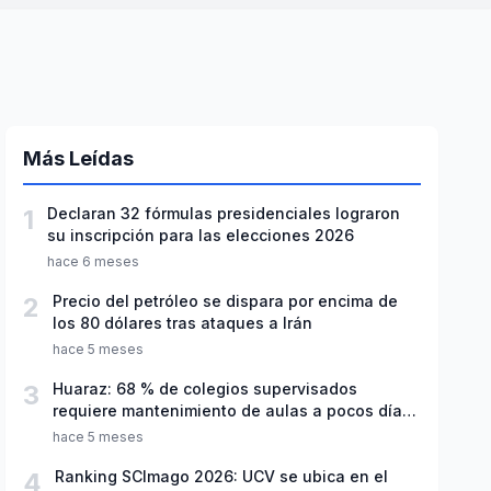
Más Leídas
1
Declaran 32 fórmulas presidenciales lograron
su inscripción para las elecciones 2026
hace 6 meses
2
Precio del petróleo se dispara por encima de
los 80 dólares tras ataques a Irán
hace 5 meses
3
Huaraz: 68 % de colegios supervisados
requiere mantenimiento de aulas a pocos días
de inicio del año escolar 2026
hace 5 meses
4
Ranking SCImago 2026: UCV se ubica en el