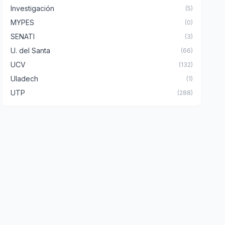
Investigación
(5)
MYPES
(0)
SENATI
(3)
U. del Santa
(66)
UCV
(132)
Uladech
(1)
UTP
(288)