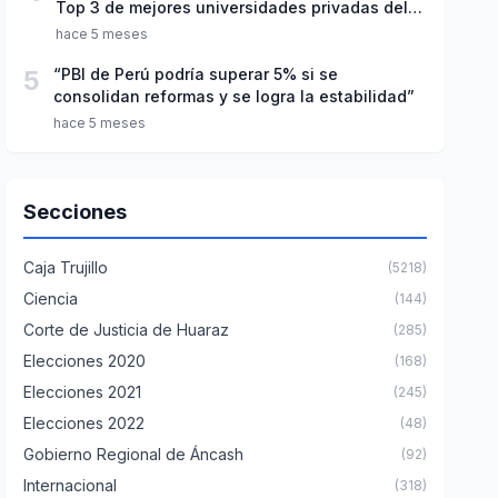
Top 3 de mejores universidades privadas del
Perú
hace 5 meses
5
“PBI de Perú podría superar 5% si se
consolidan reformas y se logra la estabilidad”
hace 5 meses
Secciones
Caja Trujillo
(5218)
Ciencia
(144)
Corte de Justicia de Huaraz
(285)
Elecciones 2020
(168)
Elecciones 2021
(245)
Elecciones 2022
(48)
Gobierno Regional de Áncash
(92)
Internacional
(318)