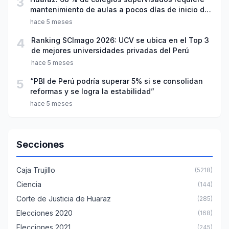
3
mantenimiento de aulas a pocos días de inicio del
año escolar 2026
hace 5 meses
4
Ranking SCImago 2026: UCV se ubica en el Top 3
de mejores universidades privadas del Perú
hace 5 meses
5
“PBI de Perú podría superar 5% si se consolidan
reformas y se logra la estabilidad”
hace 5 meses
Secciones
Caja Trujillo
(5218)
Ciencia
(144)
Corte de Justicia de Huaraz
(285)
Elecciones 2020
(168)
Elecciones 2021
(245)