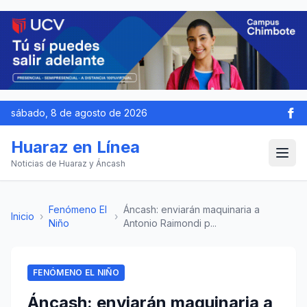
sábado, 8 de agosto de 2026
Huaraz en Línea
Noticias de Huaraz y Áncash
Fenómeno El
Áncash: enviarán maquinaria a
Inicio
›
›
Niño
Antonio Raimondi p...
FENÓMENO EL NIÑO
Áncash: enviarán maquinaria a