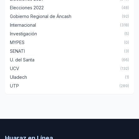
Elecciones 2022
(48)
Gobierno Regional de Áncash
(92)
Internacional
(318)
Investigación
(5)
MYPES
(0)
SENATI
(3)
U. del Santa
(66)
UCV
(132)
Uladech
(1)
UTP
(289)
Huaraz en Línea