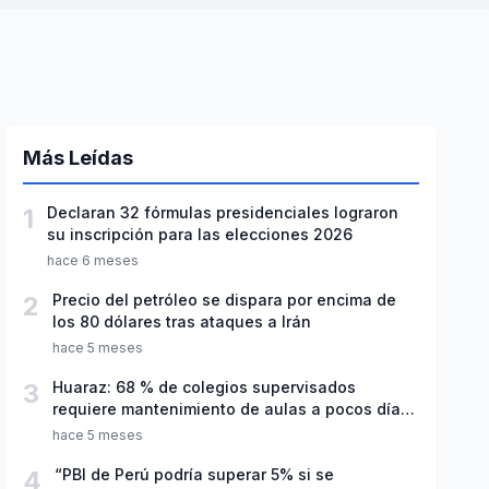
Más Leídas
1
Declaran 32 fórmulas presidenciales lograron
su inscripción para las elecciones 2026
hace 6 meses
2
Precio del petróleo se dispara por encima de
los 80 dólares tras ataques a Irán
hace 5 meses
3
Huaraz: 68 % de colegios supervisados
requiere mantenimiento de aulas a pocos días
de inicio del año escolar 2026
hace 5 meses
4
“PBI de Perú podría superar 5% si se