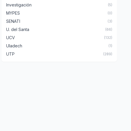
Investigación
(5)
MYPES
(0)
SENATI
(3)
U. del Santa
(66)
UCV
(132)
Uladech
(1)
UTP
(289)