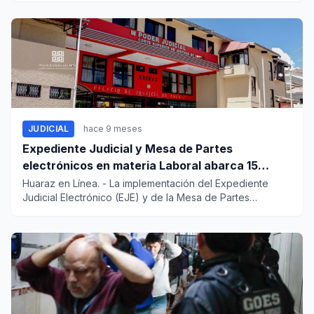
JUDICIAL
hace 9 meses
Expediente Judicial y Mesa de Partes
electrónicos en materia Laboral abarca 15
provincias de la Áncash
Huaraz en Línea. - La implementación del Expediente
Judicial Electrónico (EJE) y de la Mesa de Partes
Electrónica (...