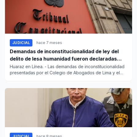
JUDICIAL
hace 7 meses
Demandas de inconstitucionalidad de ley del
delito de lesa humanidad fueron declaradas
infundadas por el TC
Huaraz en Línea. - Las demandas de inconstitucionalidad
presentadas por el Colegio de Abogados de Lima y el
Ministe...
JUDICIAL
hace 8 meses