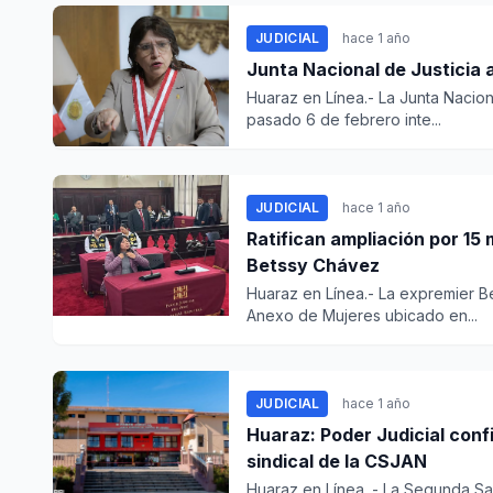
JUDICIAL
hace 1 año
Junta Nacional de Justicia 
Huaraz en Línea.- La Junta Naciona
pasado 6 de febrero inte...
JUDICIAL
hace 1 año
Ratifican ampliación por 15
Betssy Chávez
Huaraz en Línea.- La expremier Be
Anexo de Mujeres ubicado en...
JUDICIAL
hace 1 año
Huaraz: Poder Judicial conf
sindical de la CSJAN
Huaraz en Línea. - La Segunda Sa