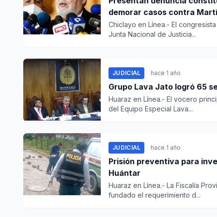
Presentan denuncia constitu
demorar casos contra Martí
Chiclayo en Línea.- El congresist
Junta Nacional de Justicia...
JUDICIAL
hace 1 año
Grupo Lava Jato logró 65 se
Huaraz en Línea.- El vocero princi
del Equipo Especial Lava...
JUDICIAL
hace 1 año
Prisión preventiva para inv
Huántar
Huaraz en Línea.- La Fiscalía Pro
fundado el requerimiento d...