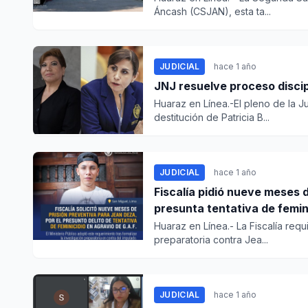
Áncash (CSJAN), esta ta...
JUDICIAL
hace 1 año
JNJ resuelve proceso discip
Huaraz en Línea.-El pleno de la J
destitución de Patricia B...
JUDICIAL
hace 1 año
Fiscalía pidió nueve meses 
presunta tentativa de femin
Huaraz en Línea.- La Fiscalía requi
preparatoria contra Jea...
JUDICIAL
hace 1 año