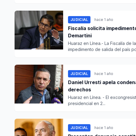
JUDICIAL
hace 1 año
Fiscalía solicita impediment
Demartini
Huaraz en Línea.- La Fiscalía de l
impedimento de salida del país po.
JUDICIAL
hace 1 año
Daniel Urresti apela conden
derechos
Huaraz en Línea. - El excongresist
presidencial en 2...
JUDICIAL
hace 1 año