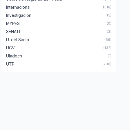
Internacional
(318)
Investigación
(5)
MYPES
(0)
SENATI
(3)
U. del Santa
(66)
UCV
(132)
Uladech
(1)
UTP
(288)