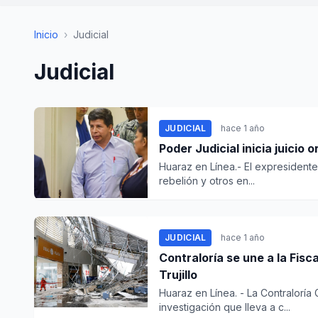
Inicio
›
Judicial
Judicial
JUDICIAL
hace 1 año
Poder Judicial inicia juicio 
Huaraz en Línea.- El expresidente
rebelión y otros en...
JUDICIAL
hace 1 año
Contraloría se une a la Fisc
Trujillo
Huaraz en Línea. - La Contraloría
investigación que lleva a c...