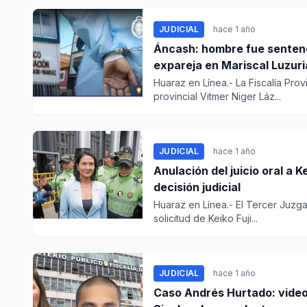
JUDICIAL
hace 1 año
Áncash: hombre fue sentenciado a 20 años de prisión por abusar de su
expareja en Mariscal Luzur
Huaraz en Línea.- La Fiscalía Prov
provincial Vitmer Niger Láz...
JUDICIAL
hace 1 año
Anulación del juicio oral a 
decisión judicial
Huaraz en Línea.- El Tercer Juzg
solicitud de Keiko Fuji...
JUDICIAL
hace 1 año
Caso Andrés Hurtado: video