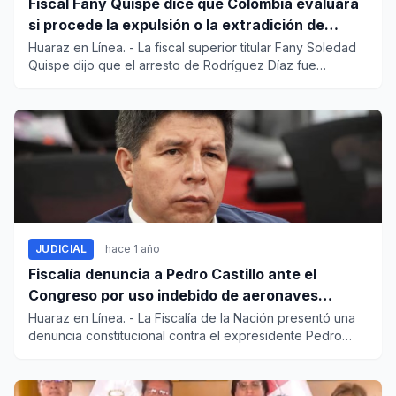
Fiscal Fany Quispe dice que Colombia evaluará
si procede la expulsión o la extradición de
"Cuchillo"
Huaraz en Línea. - La fiscal superior titular Fany Soledad
Quispe dijo que el arresto de Rodríguez Díaz fue
posible...
JUDICIAL
hace 1 año
Fiscalía denuncia a Pedro Castillo ante el
Congreso por uso indebido de aeronaves
militares
Huaraz en Línea. - La Fiscalía de la Nación presentó una
denuncia constitucional contra el expresidente Pedro
Casti...