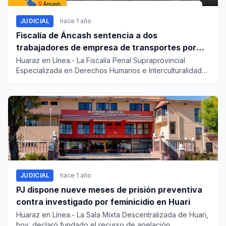
JUDICIAL
hace 1 año
Fiscalía de Áncash sentencia a dos
trabajadores de empresa de transportes por
discriminación a una persona con autismo
Huaraz en Línea.- La Fiscalía Penal Supraprovincial
Especializada en Derechos Humanos e Interculturalidad
del distrito f...
JUDICIAL
hace 1 año
PJ dispone nueve meses de prisión preventiva
contra investigado por feminicidio en Huari
Huaraz en Línea.- La Sala Mixta Descentralizada de Huari,
hoy, declaró fundado el recurso de apelación