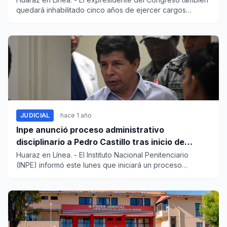
quedará inhabilitado cinco años de ejercer cargos
públicos...
JUDICIAL
hace 1 año
Inpe anunció proceso administrativo
disciplinario a Pedro Castillo tras inicio de
huelga de hambre
Huaraz en Línea. - El Instituto Nacional Penitenciario
(INPE) informó este lunes que iniciará un proceso
administra...