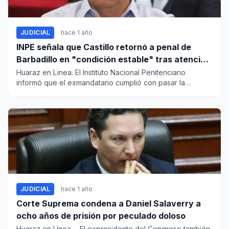
JUDICIAL
hace 1 año
INPE señala que Castillo retornó a penal de
Barbadillo en "condición estable" tras atención
médica
Huaraz en Lïnea. El Instituto Nacional Penitenciario
informó que el exmandatario cumplió con pasar la
evaluación médica...
JUDICIAL
hace 1 año
Corte Suprema condena a Daniel Salaverry a
ocho años de prisión por peculado doloso
Huaraz en Línea. - El expresidente del Congreso también