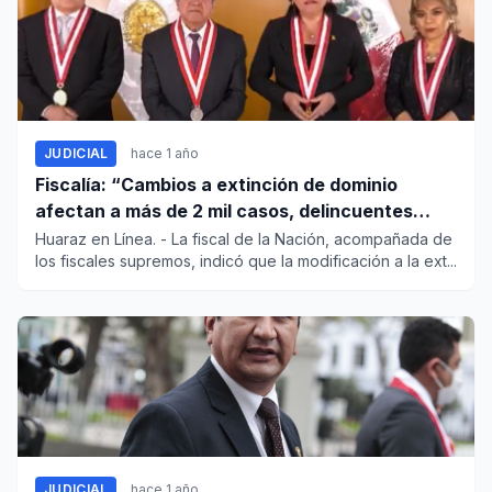
JUDICIAL
hace 1 año
Fiscalía: “Cambios a extinción de dominio
afectan a más de 2 mil casos, delincuentes
seguirán disfrutando sus bienes"
Huaraz en Línea. - La fiscal de la Nación, acompañada de
los fiscales supremos, indicó que la modificación a la ext...
JUDICIAL
hace 1 año