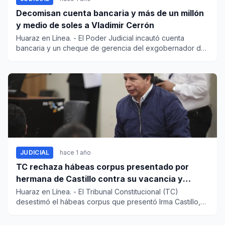
Decomisan cuenta bancaria y más de un millón
y medio de soles a Vladimir Cerrón
Huaraz en Línea. - El Poder Judicial incautó cuenta
bancaria y un cheque de gerencia del exgobernador de
Junín, Vla...
JUDICIAL
hace 1 año
TC rechaza hábeas corpus presentado por
hermana de Castillo contra su vacancia y
prisión preventiva
Huaraz en Línea. - El Tribunal Constitucional (TC)
desestimó el hábeas corpus que presentó Irma Castillo,
hermana d...