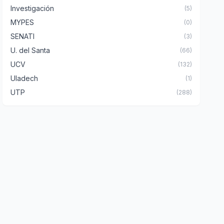
Investigación
(5)
MYPES
(0)
SENATI
(3)
U. del Santa
(66)
UCV
(132)
Uladech
(1)
UTP
(288)