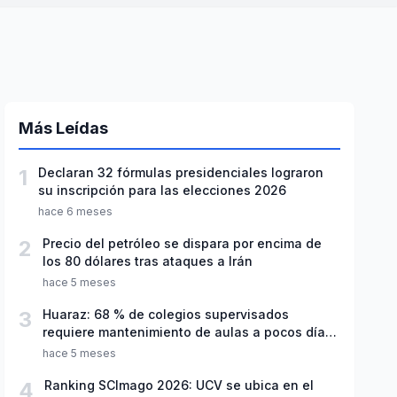
Más Leídas
1
Declaran 32 fórmulas presidenciales lograron
su inscripción para las elecciones 2026
hace 6 meses
2
Precio del petróleo se dispara por encima de
los 80 dólares tras ataques a Irán
hace 5 meses
3
Huaraz: 68 % de colegios supervisados
requiere mantenimiento de aulas a pocos días
de inicio del año escolar 2026
hace 5 meses
4
Ranking SCImago 2026: UCV se ubica en el