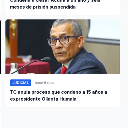
Condena a César Acuña a un año y seis
meses de prisión suspendida
JUDICIAL
hace 6 días
TC anula proceso que condenó a 15 años a
expresidente Ollanta Humala