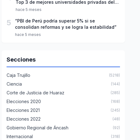
Top 3 de mejores universidades privadas del
Perú
hace 5 meses
5
“PBI de Perú podría superar 5% si se
consolidan reformas y se logra la estabilidad”
hace 5 meses
Secciones
Caja Trujillo
(5218)
Ciencia
(144)
Corte de Justicia de Huaraz
(285)
Elecciones 2020
(168)
Elecciones 2021
(245)
Elecciones 2022
(48)
Gobierno Regional de Áncash
(92)
Internacional
(318)