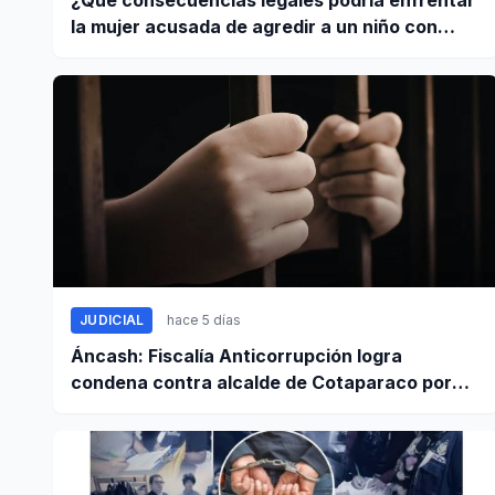
¿Qué consecuencias legales podría enfrentar
la mujer acusada de agredir a un niño con
autismo?
JUDICIAL
hace 5 días
Áncash: Fiscalía Anticorrupción logra
condena contra alcalde de Cotaparaco por
peculado de uso