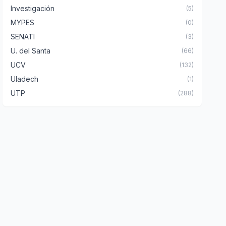
Investigación
(5)
MYPES
(0)
SENATI
(3)
U. del Santa
(66)
UCV
(132)
Uladech
(1)
UTP
(288)