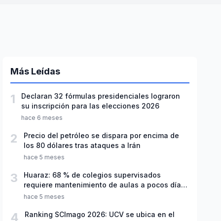
Más Leídas
1
Declaran 32 fórmulas presidenciales lograron
su inscripción para las elecciones 2026
hace 6 meses
2
Precio del petróleo se dispara por encima de
los 80 dólares tras ataques a Irán
hace 5 meses
3
Huaraz: 68 % de colegios supervisados
requiere mantenimiento de aulas a pocos días
de inicio del año escolar 2026
hace 5 meses
4
Ranking SCImago 2026: UCV se ubica en el