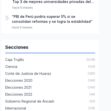
Top 3 de mejores universidades privadas del
Perú
hace 5 meses
5
“PBI de Perú podría superar 5% si se
consolidan reformas y se logra la estabilidad”
hace 5 meses
Secciones
Caja Trujillo
(5218)
Ciencia
(144)
Corte de Justicia de Huaraz
(285)
Elecciones 2020
(168)
Elecciones 2021
(245)
Elecciones 2022
(48)
Gobierno Regional de Áncash
(92)
Internacional
(318)