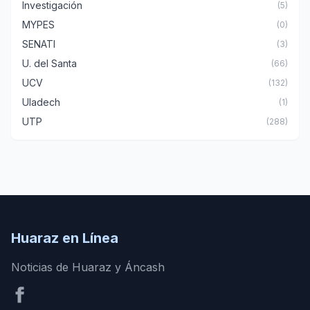
Investigación
(5)
MYPES
(0)
SENATI
(3)
U. del Santa
(66)
UCV
(132)
Uladech
(1)
UTP
(288)
Huaraz en Línea
Noticias de Huaraz y Áncash