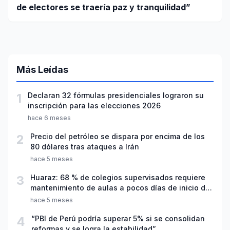
de electores se traería paz y tranquilidad”
Más Leídas
1
Declaran 32 fórmulas presidenciales lograron su
inscripción para las elecciones 2026
hace 6 meses
2
Precio del petróleo se dispara por encima de los
80 dólares tras ataques a Irán
hace 5 meses
3
Huaraz: 68 % de colegios supervisados requiere
mantenimiento de aulas a pocos días de inicio del
año escolar 2026
hace 5 meses
4
“PBI de Perú podría superar 5% si se consolidan
reformas y se logra la estabilidad”