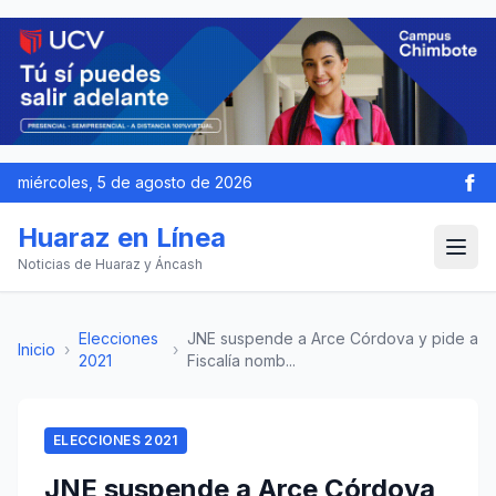
miércoles, 5 de agosto de 2026
Huaraz en Línea
Noticias de Huaraz y Áncash
Elecciones
JNE suspende a Arce Córdova y pide a
Inicio
›
›
2021
Fiscalía nomb...
ELECCIONES 2021
JNE suspende a Arce Córdova