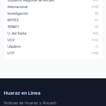
Gobierno Regional de Áncash
(92)
Internacional
(318)
Investigación
(5)
MYPES
(0)
SENATI
(3)
U. del Santa
(66)
UCV
(132)
Uladech
(1)
UTP
(288)
Huaraz en Línea
Noticias de Huaraz y Áncash