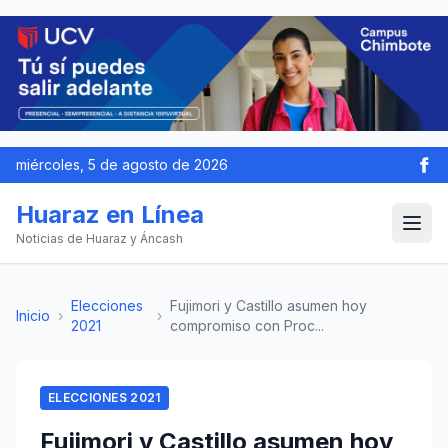
miércoles, 5 de agosto de 2026
Huaraz en Línea
Noticias de Huaraz y Áncash
Elecciones
Fujimori y Castillo asumen hoy
Inicio
›
›
2021
compromiso con Proc...
ELECCIONES 2021
Fujimori y Castillo asumen hoy