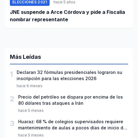
ELECCIONES 2021
hace 5 años
JNE suspende a Arce Córdova y pide a Fiscalía
nombrar representante
Más Leídas
1
Declaran 32 fórmulas presidenciales lograron su
inscripción para las elecciones 2026
hace 6 meses
2
Precio del petróleo se dispara por encima de los
80 dólares tras ataques a Irán
hace 5 meses
3
Huaraz: 68 % de colegios supervisados requiere
mantenimiento de aulas a pocos días de inicio del
año escolar 2026
hace 5 meses