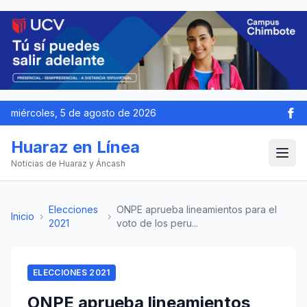
miércoles, 5 de agosto de 2026
Huaraz en Línea
Noticias de Huaraz y Áncash
Elecciones
ONPE aprueba lineamientos para el
Inicio
›
›
2021
voto de los peru...
ELECCIONES 2021
ONPE aprueba lineamientos