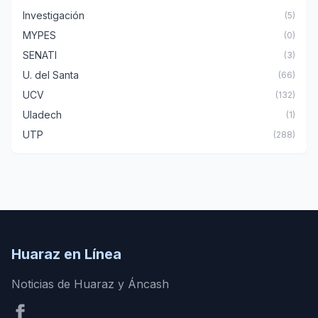
Investigación
(5)
MYPES
(0)
SENATI
(3)
U. del Santa
(66)
UCV
(132)
Uladech
(1)
UTP
(288)
Huaraz en Línea
Noticias de Huaraz y Áncash