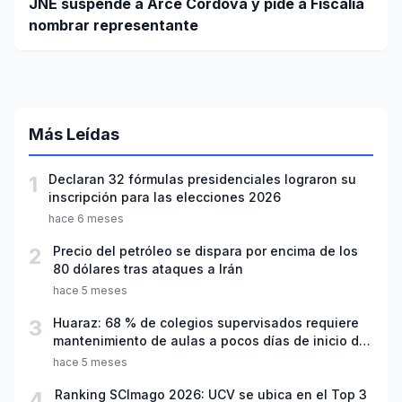
JNE suspende a Arce Córdova y pide a Fiscalía
nombrar representante
Más Leídas
1
Declaran 32 fórmulas presidenciales lograron su
inscripción para las elecciones 2026
hace 6 meses
2
Precio del petróleo se dispara por encima de los
80 dólares tras ataques a Irán
hace 5 meses
3
Huaraz: 68 % de colegios supervisados requiere
mantenimiento de aulas a pocos días de inicio del
año escolar 2026
hace 5 meses
4
Ranking SCImago 2026: UCV se ubica en el Top 3