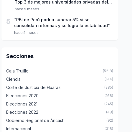
Top 3 de mejores universidades privadas del
Perú
hace 5 meses
5
“PBI de Perú podría superar 5% si se
consolidan reformas y se logra la estabilidad”
hace 5 meses
Secciones
Caja Trujillo
(5218)
Ciencia
(144)
Corte de Justicia de Huaraz
(285)
Elecciones 2020
(168)
Elecciones 2021
(245)
Elecciones 2022
(48)
Gobierno Regional de Áncash
(92)
Internacional
(318)