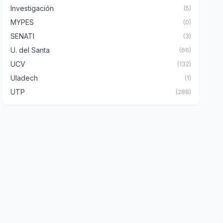
Investigación
(5)
MYPES
(0)
SENATI
(3)
U. del Santa
(66)
UCV
(132)
Uladech
(1)
UTP
(288)