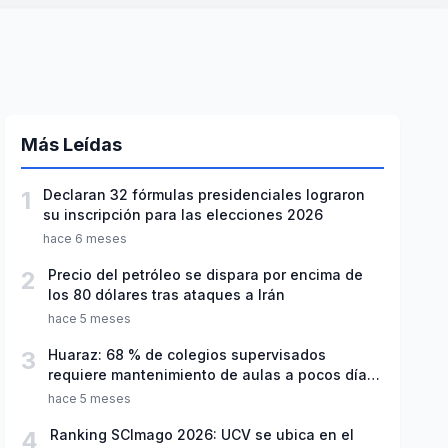
Más Leídas
1
Declaran 32 fórmulas presidenciales lograron
su inscripción para las elecciones 2026
hace 6 meses
2
Precio del petróleo se dispara por encima de
los 80 dólares tras ataques a Irán
hace 5 meses
3
Huaraz: 68 % de colegios supervisados
requiere mantenimiento de aulas a pocos días
de inicio del año escolar 2026
hace 5 meses
4
Ranking SCImago 2026: UCV se ubica en el