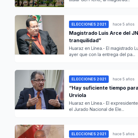
ELECCIONES 2021
hace 5 años
Magistrado Luis Arce del JN
tranquilidad”
Huaraz en Línea.- El magistrado L
ayer que con la entrega del pa...
ELECCIONES 2021
hace 5 años
“Hay suficiente tiempo para
Urviola
Huaraz en Línea.- El expresidente
el Jurado Nacional de Ele...
ELECCIONES 2021
hace 5 años