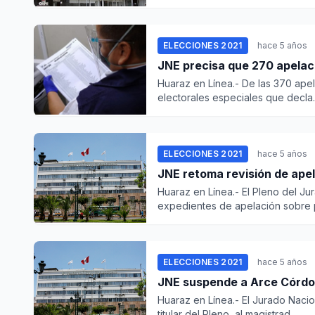
ELECCIONES 2021
hace 5 años
JNE precisa que 270 apelaci
Huaraz en Línea.- De las 370 ape
electorales especiales que decla..
ELECCIONES 2021
hace 5 años
JNE retoma revisión de apel
Huaraz en Línea.- El Pleno del Ju
expedientes de apelación sobre p
ELECCIONES 2021
hace 5 años
JNE suspende a Arce Córdov
Huaraz en Línea.- El Jurado Naci
titular del Pleno, al magistrad...