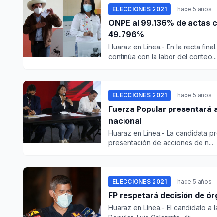
ELECCIONES 2021
hace 5 años
ONPE al 99.136% de actas co
49.796%
Huaraz en Línea.- En la recta fina
continúa con la labor del conteo...
ELECCIONES 2021
hace 5 años
Fuerza Popular presentará a
nacional
Huaraz en Línea.- La candidata pr
presentación de acciones de n...
ELECCIONES 2021
hace 5 años
FP respetará decisión de ó
Huaraz en Línea.- El candidato a 