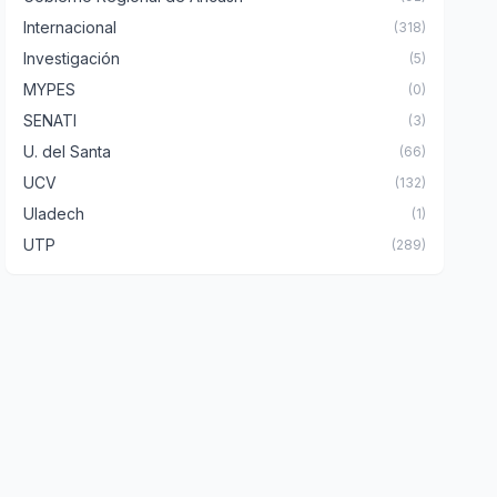
Internacional
(318)
Investigación
(5)
MYPES
(0)
SENATI
(3)
U. del Santa
(66)
UCV
(132)
Uladech
(1)
UTP
(289)