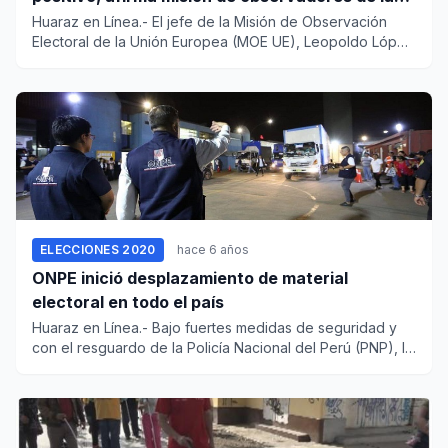
UE
Huaraz en Línea.- El jefe de la Misión de Observación
Electoral de la Unión Europea (MOE UE), Leopoldo López
Gil, a...
ELECCIONES 2020
hace 6 años
ONPE inició desplazamiento de material
electoral en todo el país
Huaraz en Línea.- Bajo fuertes medidas de seguridad y
con el resguardo de la Policía Nacional del Perú (PNP), la
Of...