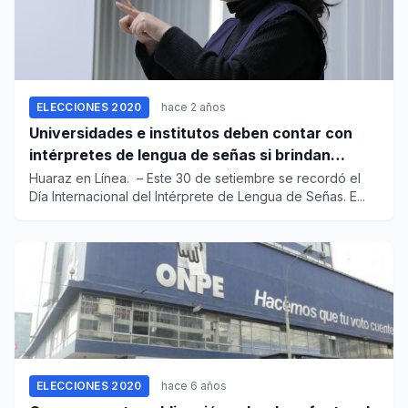
ELECCIONES 2020
hace 2 años
Universidades e institutos deben contar con
intérpretes de lengua de señas si brindan
servicio a personas sordas
Huaraz en Línea. – Este 30 de setiembre se recordó el
Día Internacional del Intérprete de Lengua de Señas. E...
ELECCIONES 2020
hace 6 años