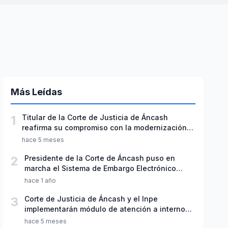
Más Leídas
1
Titular de la Corte de Justicia de Áncash
reafirma su compromiso con la modernización e
integridad
hace 5 meses
2
Presidente de la Corte de Áncash puso en
marcha el Sistema de Embargo Electrónico
Bancario
hace 1 año
3
Corte de Justicia de Áncash y el Inpe
implementarán módulo de atención a internos
en penal de Huaraz
hace 5 meses