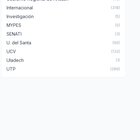
Internacional
(318)
Investigación
(5)
MYPES
(0)
SENATI
(3)
U. del Santa
(66)
UCV
(132)
Uladech
(1)
UTP
(289)