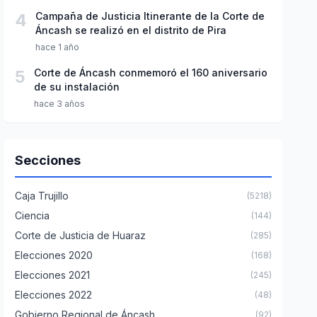
4
Campaña de Justicia Itinerante de la Corte de
Áncash se realizó en el distrito de Pira
hace 1 año
5
Corte de Áncash conmemoró el 160 aniversario
de su instalación
hace 3 años
Secciones
Caja Trujillo
(5218)
Ciencia
(144)
Corte de Justicia de Huaraz
(285)
Elecciones 2020
(168)
Elecciones 2021
(245)
Elecciones 2022
(48)
Gobierno Regional de Áncash
(92)