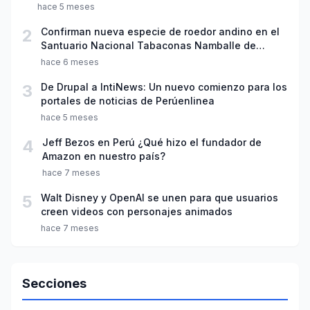
Ciencia"
hace 5 meses
2
Confirman nueva especie de roedor andino en el
Santuario Nacional Tabaconas Namballe de
Cajamarca
hace 6 meses
3
De Drupal a IntiNews: Un nuevo comienzo para los
portales de noticias de Perúenlinea
hace 5 meses
4
Jeff Bezos en Perú ¿Qué hizo el fundador de
Amazon en nuestro país?
hace 7 meses
5
Walt Disney y OpenAI se unen para que usuarios
creen videos con personajes animados
hace 7 meses
Secciones