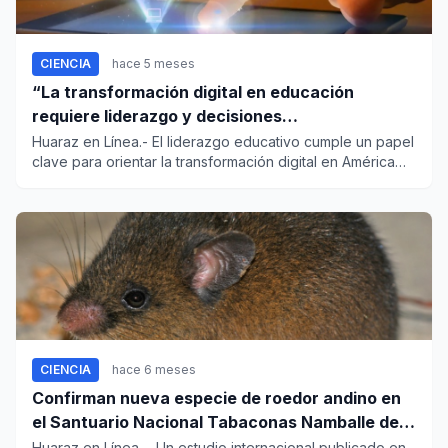
CIENCIA
hace 5 meses
“La transformación digital en educación
requiere liderazgo y decisiones
contextualizadas”
Huaraz en Línea.- El liderazgo educativo cumple un papel
clave para orientar la transformación digital en América
Latina...
CIENCIA
hace 6 meses
Confirman nueva especie de roedor andino en
el Santuario Nacional Tabaconas Namballe de
Cajamarca
Huaraz en Línea. - Un estudio internacional publicado en