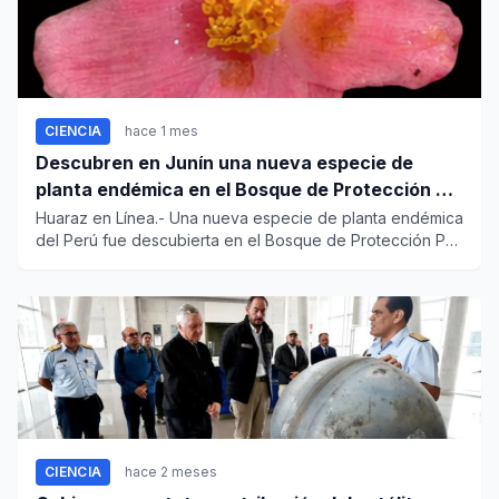
CIENCIA
hace 1 mes
Descubren en Junín una nueva especie de
planta endémica en el Bosque de Protección Pui
Pui
Huaraz en Línea.- Una nueva especie de planta endémica
del Perú fue descubierta en el Bosque de Protección Pui
Pui, en l...
CIENCIA
hace 2 meses