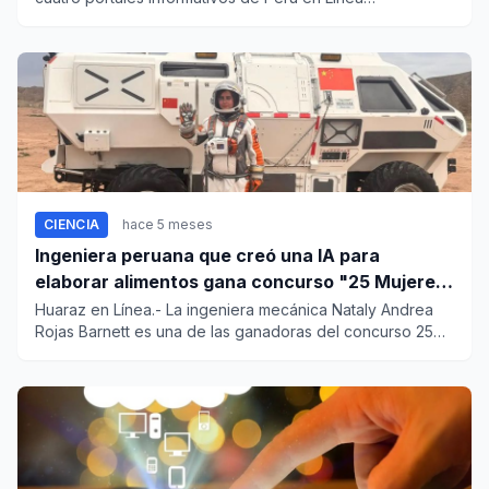
Comunicaciones: Chimbote...
CIENCIA
hace 5 meses
Ingeniera peruana que creó una IA para
elaborar alimentos gana concurso "25 Mujeres
en la Ciencia"
Huaraz en Línea.- La ingeniera mecánica Nataly Andrea
Rojas Barnett es una de las ganadoras del concurso 25
Mujeres en l...