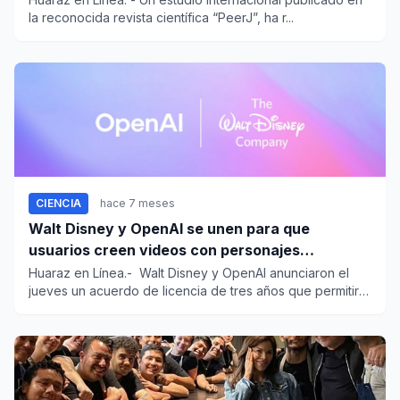
la reconocida revista científica “PeerJ”, ha r...
CIENCIA
hace 7 meses
Walt Disney y OpenAI se unen para que
usuarios creen videos con personajes
animados
Huaraz en Línea.- Walt Disney y OpenAI anunciaron el
jueves un acuerdo de licencia de tres años que permitirá
a lo...