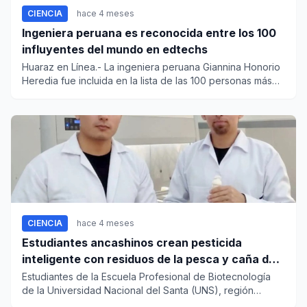
CIENCIA
hace 4 meses
Ingeniera peruana es reconocida entre los 100
influyentes del mundo en edtechs
Huaraz en Línea.- La ingeniera peruana Giannina Honorio
Heredia fue incluida en la lista de las 100 personas más
influye...
CIENCIA
hace 4 meses
Estudiantes ancashinos crean pesticida
inteligente con residuos de la pesca y caña de
azúcar
Estudiantes de la Escuela Profesional de Biotecnología
de la Universidad Nacional del Santa (UNS), región
Áncash, han de...