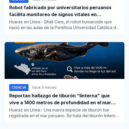
Robot fabricado por universitarios peruanos
facilita monitoreo de signos vitales en
pacientes a distancia
Huaraz en Línea.- Qhali Care, el robot humanoide que
nació en las aulas de la Pontificia Universidad Católica del
Perú (...
CIENCIA
hace 3 meses
Reportan hallazgo de tiburón “linterna” que
vive a 1400 metros de profundidad en el mar
peruano
Huaraz en Línea.- Una nueva especie de tiburón fue
registrada en el mar peruano. Se trata del tiburón linterna
de ojos p...