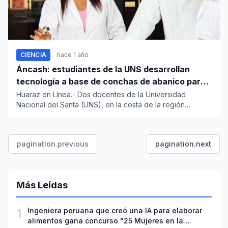
CIENCIA
hace 1 año
Áncash: estudiantes de la UNS desarrollan
tecnología a base de conchas de abanico para
reducir contaminación
Huaraz en Línea.- Dos docentes de la Universidad
Nacional del Santa (UNS), en la costa de la región
Áncash, lograron una...
pagination.previous
pagination.next
Más Leídas
1
Ingeniera peruana que creó una IA para elaborar
alimentos gana concurso "25 Mujeres en la