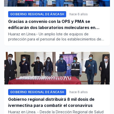
GOBIERNO REGIONAL DE ÁNCASH
hace 6 años
Gracias a convenio con la OPS y PMA se
edificarán dos laboratorios moleculares en
Áncash
Huaraz en Línea.- Un amplio lote de equipos de
protección para el personal de los establecimientos de
salud, recibi...
GOBIERNO REGIONAL DE ÁNCASH
hace 6 años
Gobierno regional distribuirá 8 mil dosis de
ivermectina para combatir el coronavirus
Huaraz en Línea. - Desde la Dirección Regional de Salud