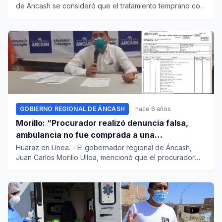
de Ancash se consideró que el tratamiento temprano con
ivermecti...
GOBIERNO REGIONAL DE ÁNCASH
hace 6 años
Morillo: “Procurador realizó denuncia falsa,
ambulancia no fue comprada a una
constructora en Áncash”
Huaraz en Línea. - El gobernador regional de Áncash,
Juan Carlos Morillo Ulloa, mencionó que el procurador
anticorrupció...