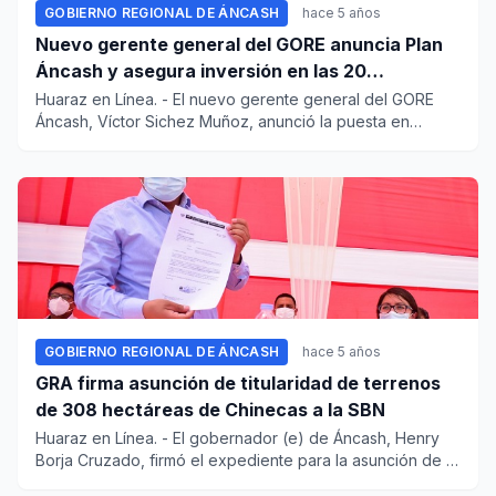
GOBIERNO REGIONAL DE ÁNCASH
hace 5 años
Nuevo gerente general del GORE anuncia Plan
Áncash y asegura inversión en las 20
provincias
Huaraz en Línea. - El nuevo gerente general del GORE
Áncash, Víctor Sichez Muñoz, anunció la puesta en
marcha del Plan Á...
GOBIERNO REGIONAL DE ÁNCASH
hace 5 años
GRA firma asunción de titularidad de terrenos
de 308 hectáreas de Chinecas a la SBN
Huaraz en Línea. - El gobernador (e) de Áncash, Henry
Borja Cruzado, firmó el expediente para la asunción de la
titulari...