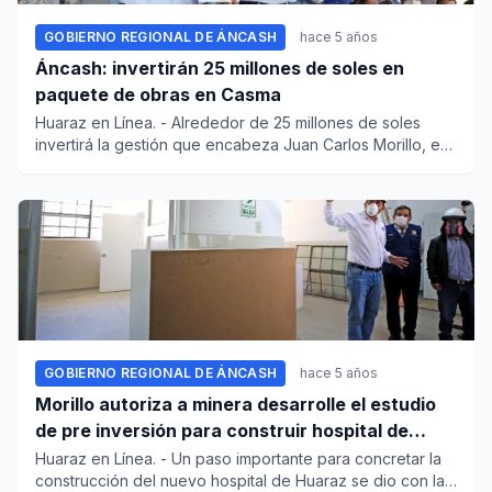
GOBIERNO REGIONAL DE ÁNCASH
hace 5 años
Áncash: invertirán 25 millones de soles en
paquete de obras en Casma
Huaraz en Línea. - Alrededor de 25 millones de soles
invertirá la gestión que encabeza Juan Carlos Morillo, en
cuatro ob...
GOBIERNO REGIONAL DE ÁNCASH
hace 5 años
Morillo autoriza a minera desarrolle el estudio
de pre inversión para construir hospital de
Huaraz
Huaraz en Línea. - Un paso importante para concretar la
construcción del nuevo hospital de Huaraz se dio con la