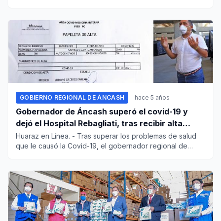
carta de...
GOBIERNO REGIONAL DE ÁNCASH
hace 5 años
Gobernador de Áncash superó el covid-19 y
dejó el Hospital Rebagliati, tras recibir alta
médica
Huaraz en Línea. - Tras superar los problemas de salud
que le causó la Covid-19, el gobernador regional de
Áncash, Juan...