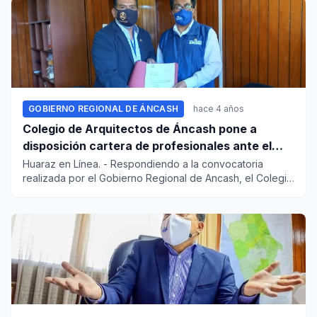
GOBIERNO REGIONAL DE ÁNCASH
hace 4 años
Colegio de Arquitectos de Áncash pone a
disposición cartera de profesionales ante el
GRA
Huaraz en Línea. - Respondiendo a la convocatoria
realizada por el Gobierno Regional de Ancash, el Colegio
de Arquitecto...