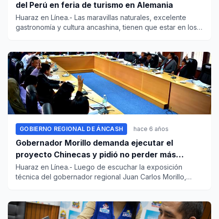
del Perú en feria de turismo en Alemania
Huaraz en Línea.- Las maravillas naturales, excelente
gastronomía y cultura ancashina, tienen que estar en los
ojos del...
GOBIERNO REGIONAL DE ÁNCASH
hace 6 años
Gobernador Morillo demanda ejecutar el
proyecto Chinecas y pidió no perder más
tiempo
Huaraz en Línea.- Luego de escuchar la exposición
técnica del gobernador regional Juan Carlos Morillo,
sobre la necesida...