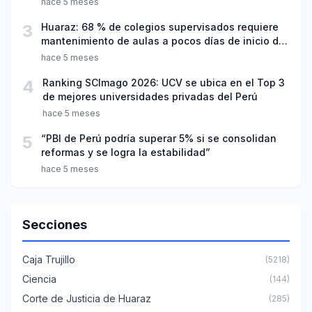
hace 5 meses
3
Huaraz: 68 % de colegios supervisados requiere
mantenimiento de aulas a pocos días de inicio del
año escolar 2026
hace 5 meses
4
Ranking SCImago 2026: UCV se ubica en el Top 3
de mejores universidades privadas del Perú
hace 5 meses
5
“PBI de Perú podría superar 5% si se consolidan
reformas y se logra la estabilidad”
hace 5 meses
Secciones
Caja Trujillo
(5218)
Ciencia
(144)
Corte de Justicia de Huaraz
(285)