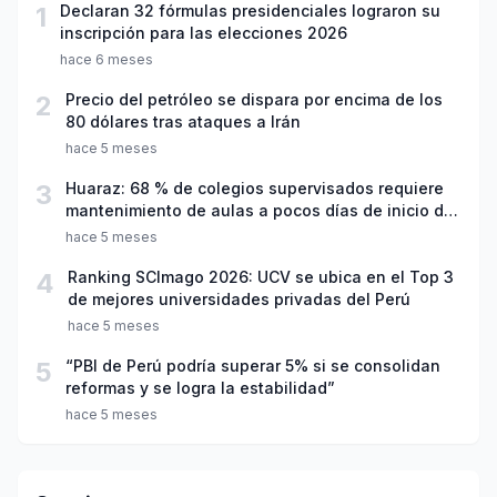
1
Declaran 32 fórmulas presidenciales lograron su
inscripción para las elecciones 2026
hace 6 meses
2
Precio del petróleo se dispara por encima de los
80 dólares tras ataques a Irán
hace 5 meses
3
Huaraz: 68 % de colegios supervisados requiere
mantenimiento de aulas a pocos días de inicio del
año escolar 2026
hace 5 meses
4
Ranking SCImago 2026: UCV se ubica en el Top 3
de mejores universidades privadas del Perú
hace 5 meses
5
“PBI de Perú podría superar 5% si se consolidan
reformas y se logra la estabilidad”
hace 5 meses