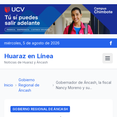
miércoles, 5 de agosto de 2026
Huaraz en Línea
Noticias de Huaraz y Áncash
Gobierno
Gobernador de Áncash, la fiscal
Inicio
›
Regional de
›
Nancy Moreno y su...
Áncash
GOBIERNO REGIONAL DE ÁNCASH