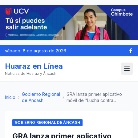
sábado, 8 de agosto de 2026
Huaraz en Línea
Noticias de Huaraz y Áncash
Gobierno Regional
GRA lanza primer aplicativo
Inicio
›
›
de Áncash
móvil de "Lucha contra...
GOBIERNO REGIONAL DE ÁNCASH
GRA lanza primer aplicativo