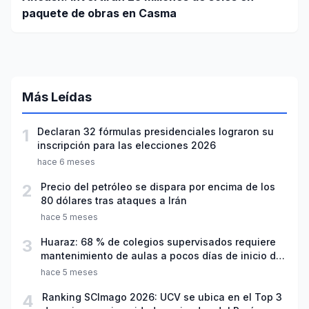
paquete de obras en Casma
Más Leídas
1
Declaran 32 fórmulas presidenciales lograron su
inscripción para las elecciones 2026
hace 6 meses
2
Precio del petróleo se dispara por encima de los
80 dólares tras ataques a Irán
hace 5 meses
3
Huaraz: 68 % de colegios supervisados requiere
mantenimiento de aulas a pocos días de inicio del
año escolar 2026
hace 5 meses
4
Ranking SCImago 2026: UCV se ubica en el Top 3