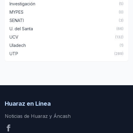
Investigación
(5)
MYPES
(0)
SENATI
(3)
U. del Santa
(66)
UCV
(132)
Uladech
(1)
UTP
(289)
Huaraz en Línea
Noticias de Huaraz y Áncash