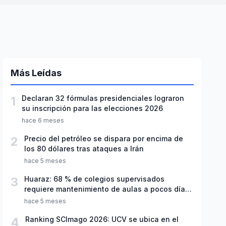
Más Leídas
1
Declaran 32 fórmulas presidenciales lograron
su inscripción para las elecciones 2026
hace 6 meses
2
Precio del petróleo se dispara por encima de
los 80 dólares tras ataques a Irán
hace 5 meses
3
Huaraz: 68 % de colegios supervisados
requiere mantenimiento de aulas a pocos días
de inicio del año escolar 2026
hace 5 meses
4
Ranking SCImago 2026: UCV se ubica en el