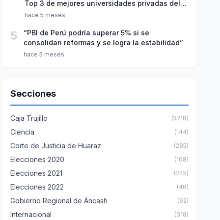
Top 3 de mejores universidades privadas del
Perú
hace 5 meses
5
“PBI de Perú podría superar 5% si se
consolidan reformas y se logra la estabilidad”
hace 5 meses
Secciones
Caja Trujillo
(5218)
Ciencia
(144)
Corte de Justicia de Huaraz
(285)
Elecciones 2020
(168)
Elecciones 2021
(245)
Elecciones 2022
(48)
Gobierno Regional de Áncash
(92)
Internacional
(318)