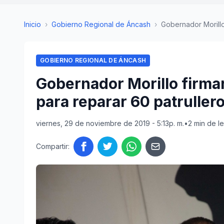
Inicio
›
Gobierno Regional de Áncash
›
Gobernador Morillo 
GOBIERNO REGIONAL DE ÁNCASH
Gobernador Morillo firmar
para reparar 60 patruller
viernes, 29 de noviembre de 2019 - 5:13p. m.
•
2 min de l
Compartir: