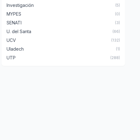
Investigación
(5)
MYPES
(0)
SENATI
(3)
U. del Santa
(66)
UCV
(132)
Uladech
(1)
UTP
(288)