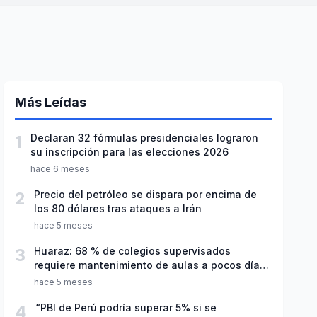
Más Leídas
1
Declaran 32 fórmulas presidenciales lograron
su inscripción para las elecciones 2026
hace 6 meses
2
Precio del petróleo se dispara por encima de
los 80 dólares tras ataques a Irán
hace 5 meses
3
Huaraz: 68 % de colegios supervisados
requiere mantenimiento de aulas a pocos días
de inicio del año escolar 2026
hace 5 meses
4
“PBI de Perú podría superar 5% si se