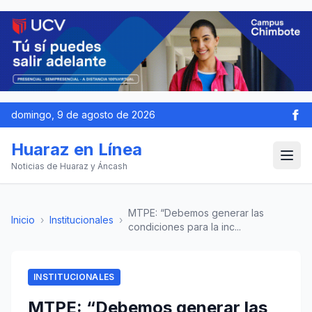
domingo, 9 de agosto de 2026
Huaraz en Línea
Noticias de Huaraz y Áncash
MTPE: “Debemos generar las
Inicio
›
Institucionales
›
condiciones para la inc...
INSTITUCIONALES
MTPE: “Debemos generar las