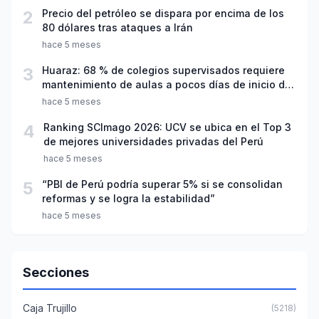
2
Precio del petróleo se dispara por encima de los
80 dólares tras ataques a Irán
hace 5 meses
3
Huaraz: 68 % de colegios supervisados requiere
mantenimiento de aulas a pocos días de inicio del
año escolar 2026
hace 5 meses
4
Ranking SCImago 2026: UCV se ubica en el Top 3
de mejores universidades privadas del Perú
hace 5 meses
5
“PBI de Perú podría superar 5% si se consolidan
reformas y se logra la estabilidad”
hace 5 meses
Secciones
Caja Trujillo
(5218)