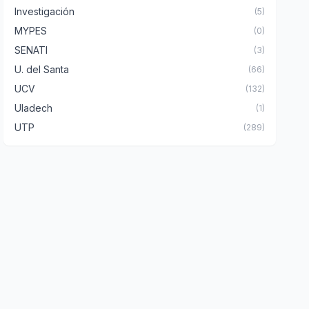
Investigación
(5)
MYPES
(0)
SENATI
(3)
U. del Santa
(66)
UCV
(132)
Uladech
(1)
UTP
(289)