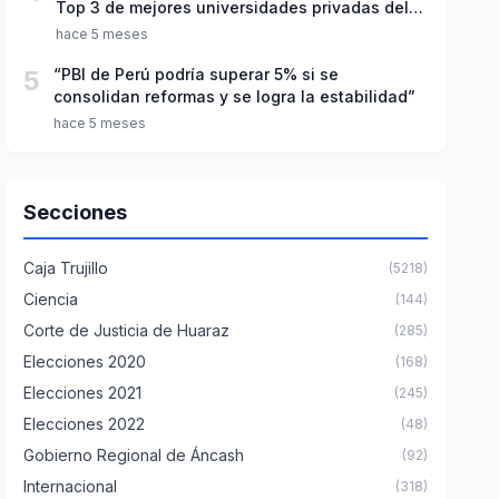
Top 3 de mejores universidades privadas del
Perú
hace 5 meses
5
“PBI de Perú podría superar 5% si se
consolidan reformas y se logra la estabilidad”
hace 5 meses
Secciones
Caja Trujillo
(5218)
Ciencia
(144)
Corte de Justicia de Huaraz
(285)
Elecciones 2020
(168)
Elecciones 2021
(245)
Elecciones 2022
(48)
Gobierno Regional de Áncash
(92)
Internacional
(318)