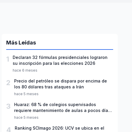
Más Leídas
1
Declaran 32 fórmulas presidenciales lograron
su inscripción para las elecciones 2026
hace 6 meses
2
Precio del petróleo se dispara por encima de
los 80 dólares tras ataques a Irán
hace 5 meses
3
Huaraz: 68 % de colegios supervisados
requiere mantenimiento de aulas a pocos días
de inicio del año escolar 2026
hace 5 meses
4
Ranking SCImago 2026: UCV se ubica en el