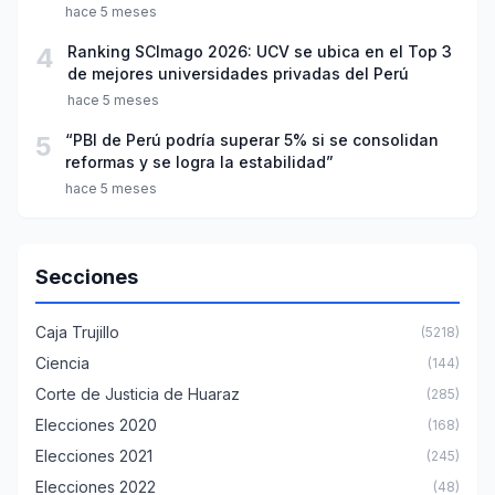
año escolar 2026
hace 5 meses
4
Ranking SCImago 2026: UCV se ubica en el Top 3
de mejores universidades privadas del Perú
hace 5 meses
5
“PBI de Perú podría superar 5% si se consolidan
reformas y se logra la estabilidad”
hace 5 meses
Secciones
Caja Trujillo
(5218)
Ciencia
(144)
Corte de Justicia de Huaraz
(285)
Elecciones 2020
(168)
Elecciones 2021
(245)
Elecciones 2022
(48)