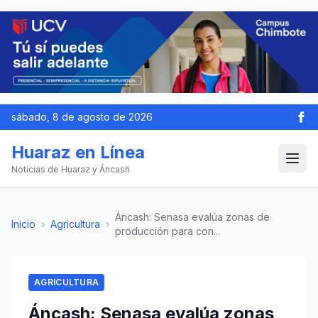
sábado, 8 de agosto de 2026
Huaraz en Línea
Noticias de Huaraz y Áncash
Áncash: Senasa evalúa zonas de
Inicio
›
Agricultura
›
producción para con...
AGRICULTURA
Áncash: Senasa evalúa zonas