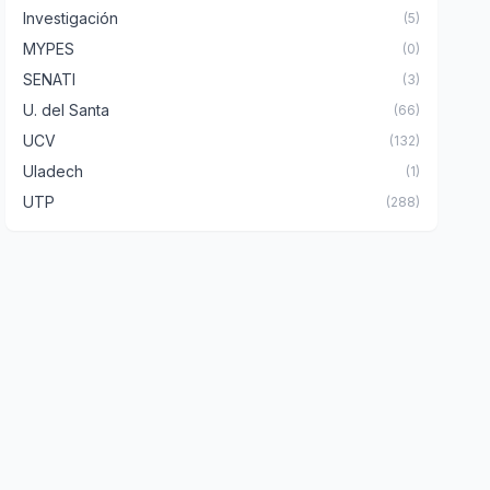
Investigación
(5)
MYPES
(0)
SENATI
(3)
U. del Santa
(66)
UCV
(132)
Uladech
(1)
UTP
(288)