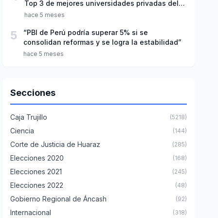
Top 3 de mejores universidades privadas del
Perú
hace 5 meses
5
“PBI de Perú podría superar 5% si se
consolidan reformas y se logra la estabilidad”
hace 5 meses
Secciones
Caja Trujillo
(5218)
Ciencia
(144)
Corte de Justicia de Huaraz
(285)
Elecciones 2020
(168)
Elecciones 2021
(245)
Elecciones 2022
(48)
Gobierno Regional de Áncash
(92)
Internacional
(318)