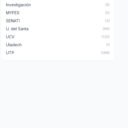
Investigación
(5)
MYPES
(0)
SENATI
(3)
U. del Santa
(66)
UCV
(132)
Uladech
(1)
UTP
(288)