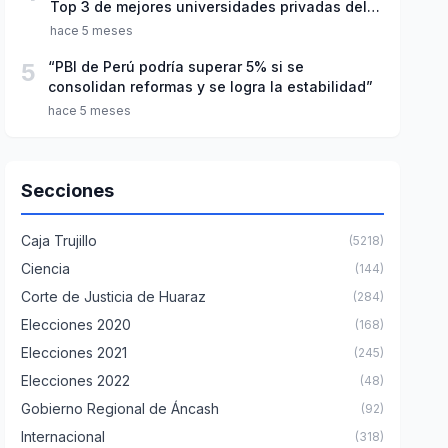
Top 3 de mejores universidades privadas del
Perú
hace 5 meses
5
“PBI de Perú podría superar 5% si se
consolidan reformas y se logra la estabilidad”
hace 5 meses
Secciones
Caja Trujillo
(5218)
Ciencia
(144)
Corte de Justicia de Huaraz
(284)
Elecciones 2020
(168)
Elecciones 2021
(245)
Elecciones 2022
(48)
Gobierno Regional de Áncash
(92)
Internacional
(318)