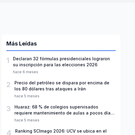
Más Leídas
1
Declaran 32 fórmulas presidenciales lograron
su inscripción para las elecciones 2026
hace 6 meses
2
Precio del petróleo se dispara por encima de
los 80 dólares tras ataques a Irán
hace 5 meses
3
Huaraz: 68 % de colegios supervisados
requiere mantenimiento de aulas a pocos días
de inicio del año escolar 2026
hace 5 meses
4
Ranking SCImago 2026: UCV se ubica en el