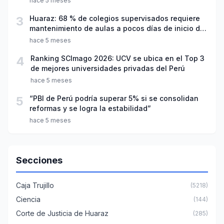
hace 5 meses
3
Huaraz: 68 % de colegios supervisados requiere
mantenimiento de aulas a pocos días de inicio del
año escolar 2026
hace 5 meses
4
Ranking SCImago 2026: UCV se ubica en el Top 3
de mejores universidades privadas del Perú
hace 5 meses
5
“PBI de Perú podría superar 5% si se consolidan
reformas y se logra la estabilidad”
hace 5 meses
Secciones
Caja Trujillo
(5218)
Ciencia
(144)
Corte de Justicia de Huaraz
(285)