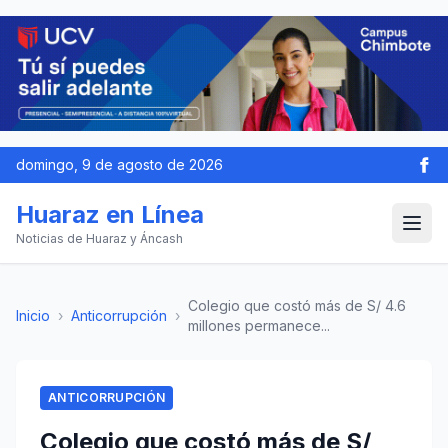
domingo, 9 de agosto de 2026
Huaraz en Línea
Noticias de Huaraz y Áncash
Colegio que costó más de S/ 4.6
Inicio
›
Anticorrupción
›
millones permanece...
ANTICORRUPCIÓN
Colegio que costó más de S/