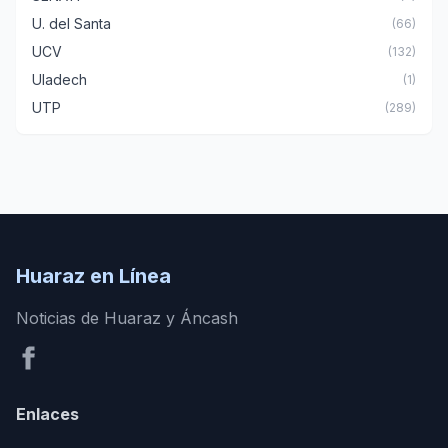
U. del Santa
(66)
UCV
(132)
Uladech
(1)
UTP
(289)
Huaraz en Línea
Noticias de Huaraz y Áncash
Enlaces