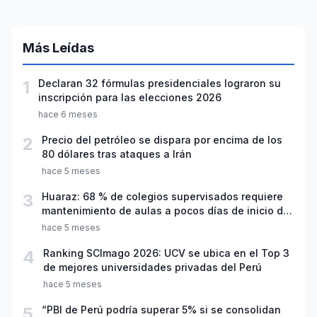
Más Leídas
1
Declaran 32 fórmulas presidenciales lograron su
inscripción para las elecciones 2026
hace 6 meses
2
Precio del petróleo se dispara por encima de los
80 dólares tras ataques a Irán
hace 5 meses
3
Huaraz: 68 % de colegios supervisados requiere
mantenimiento de aulas a pocos días de inicio del
año escolar 2026
hace 5 meses
4
Ranking SCImago 2026: UCV se ubica en el Top 3
de mejores universidades privadas del Perú
hace 5 meses
5
“PBI de Perú podría superar 5% si se consolidan