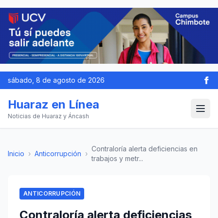
sábado, 8 de agosto de 2026
Huaraz en Línea
Noticias de Huaraz y Áncash
Contraloría alerta deficiencias en
Inicio
›
Anticorrupción
›
trabajos y metr...
ANTICORRUPCIÓN
Contraloría alerta deficiencias